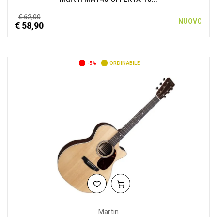
€ 62,00
NUOVO
€ 58,90
-5%
ORDINABILE
Martin