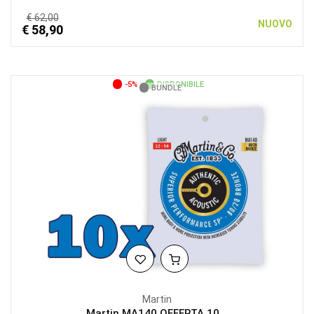
€ 62,00
NUOVO
€ 58,90
-5%
DISPONIBILE
BUNDLE
Martin
Martin MA140 OFFERTA 10...