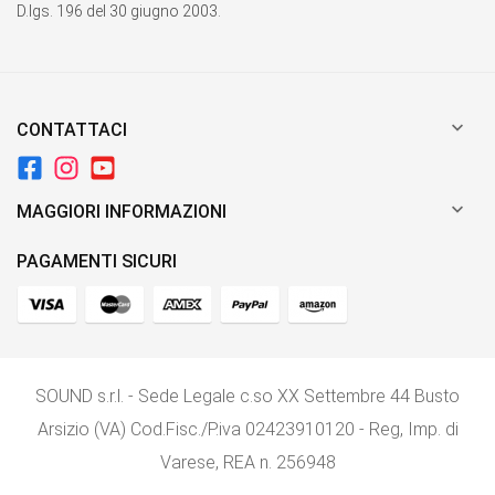
D.lgs. 196 del 30 giugno 2003.

CONTATTACI

MAGGIORI INFORMAZIONI
PAGAMENTI SICURI
SOUND s.r.l. - Sede Legale c.so XX Settembre 44 Busto
Arsizio (VA) Cod.Fisc./P.iva 02423910120 - Reg, Imp. di
Varese, REA n. 256948