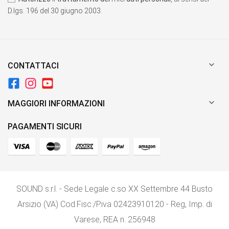
D.lgs. 196 del 30 giugno 2003.

CONTATTACI

MAGGIORI INFORMAZIONI
PAGAMENTI SICURI
SOUND s.r.l. - Sede Legale c.so XX Settembre 44 Busto
Arsizio (VA) Cod.Fisc./P.iva 02423910120 - Reg, Imp. di
Varese, REA n. 256948