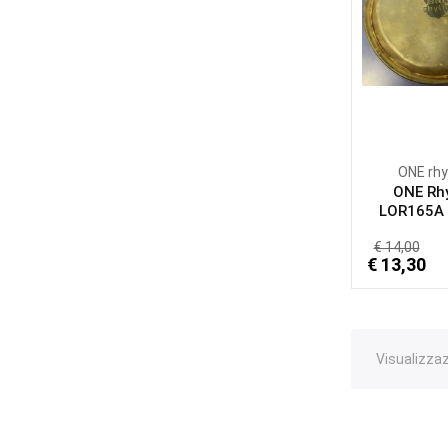
ONE rh
ONE Rh
LOR165A P
€ 14,00
€ 13,30
Visualizzazi