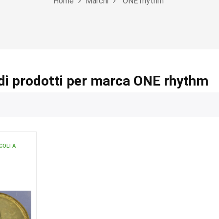
Home
Marchi
ONE rhythm
di prodotti per marca ONE rhythm
COLI A