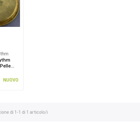
ythm
ythm
elle...
NUOVO
one di 1-1 di 1 articolo/i