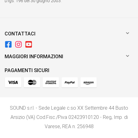
D.lgs. 196 del 30 giugno 2003.

CONTATTACI

MAGGIORI INFORMAZIONI
PAGAMENTI SICURI
SOUND s.r.l. - Sede Legale c.so XX Settembre 44 Busto
Arsizio (VA) Cod.Fisc./P.iva 02423910120 - Reg, Imp. di
Varese, REA n. 256948