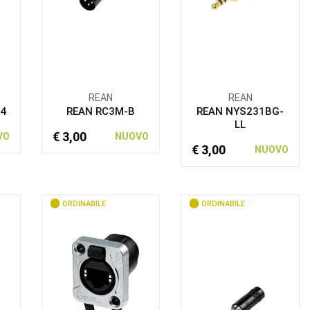
REAN
REAN
/4
REAN RC3M-B
REAN NYS231BG-
LL
€ 3,00
VO
NUOVO
€ 3,00
NUOVO
ORDINABILE
ORDINABILE