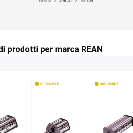
Home
Marchi
REAN
di prodotti per marca REAN
ORDINABILE
ORDINABILE