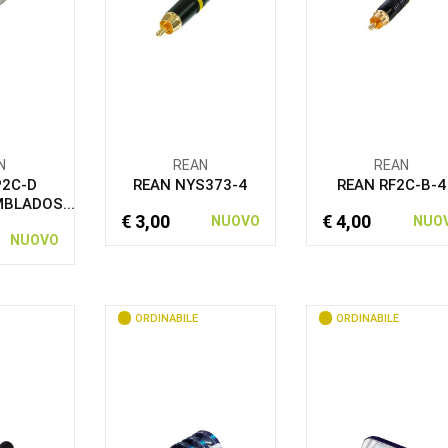
N
REAN
REAN
P2C-D
REAN NYS373-4
REAN RF2C-B-4
BLADOS...
€ 3,00
€ 4,00
NUOVO
NUO
NUOVO
ORDINABILE
ORDINABILE