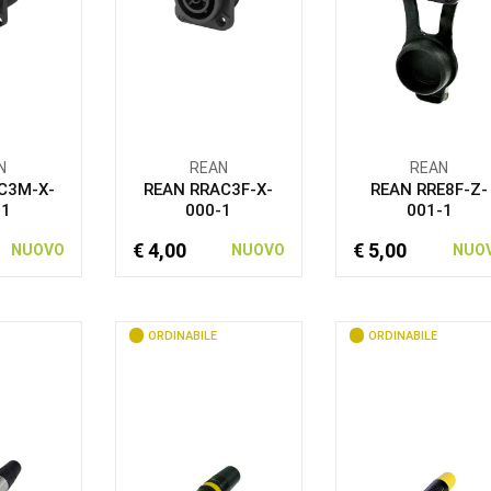
N
REAN
REAN
C3M-X-
REAN RRAC3F-X-
REAN RRE8F-Z-
-1
000-1
001-1
€ 4,00
€ 5,00
NUOVO
NUOVO
NUO
ORDINABILE
ORDINABILE