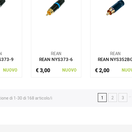
N
REAN
REAN
S373-9
REAN NYS373-6
REAN NYS352B
€ 3,00
€ 2,00
NUOVO
NUOVO
NUO
…
1
2
3
ione di 1-30 di 168 articolo/i