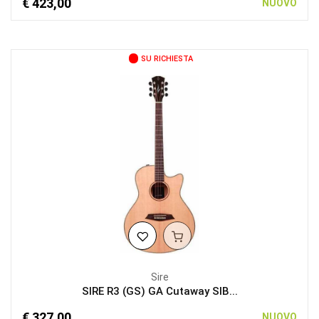
€ 423,00
NUOVO
SU RICHIESTA
Sire
SIRE R3 (GS) GA Cutaway SIB...
€ 327,00
NUOVO