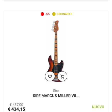
-5%
ORDINABILE
Sire
SIRE MARCUS MILLER V5...
€ 457,00
NUOVO
€ 434,15