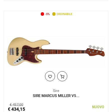
-5%
ORDINABILE
Sire
SIRE MARCUS MILLER V5...
€ 457,00
NUOVO
€ 434,15