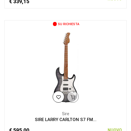
€ 339,15
SU RICHIESTA
Sire
SIRE LARRY CARLTON S7 FM...
€ 595,00
NUOVO