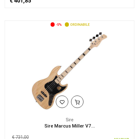
€ 401,85
-5%
ORDINABILE
Sire
Sire Marcus Miller V7...
€ 731,00