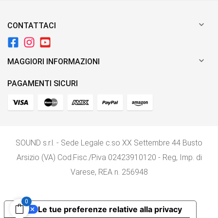

CONTATTACI

MAGGIORI INFORMAZIONI
PAGAMENTI SICURI
SOUND s.r.l. - Sede Legale c.so XX Settembre 44 Busto
Arsizio (VA) Cod.Fisc./P.iva 02423910120 - Reg, Imp. di
Varese, REA n. 256948
0
Le tue preferenze relative alla privacy