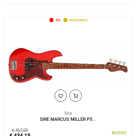
-5%
ORDINABILE
Sire
SIRE MARCUS MILLER P5...
€ 457,00
NUOVO
€ 434,15