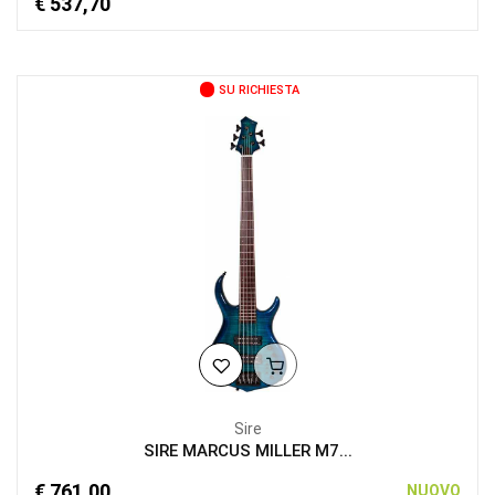
€ 537,70
SU RICHIESTA
Sire
SIRE MARCUS MILLER M7...
€ 761,00
NUOVO