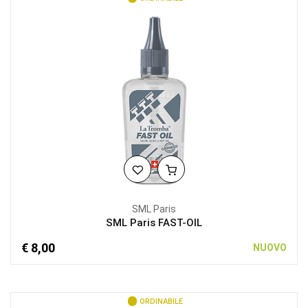
SML Paris
SML Paris FAST-OIL
€ 8,00
NUOVO
ORDINABILE