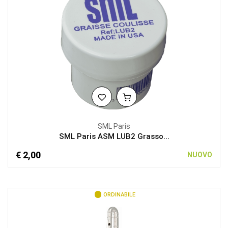
SML Paris
SML Paris ASM LUB2 Grasso...
€ 2,00
NUOVO
ORDINABILE