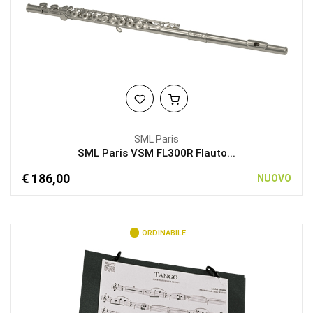
SML Paris
SML Paris VSM FL300R Flauto...
€ 186,00
NUOVO
ORDINABILE