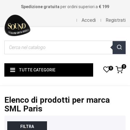
Spedizione gratuita
per ordini superiori a
€ 199
Accedi
Registrati
0
0
TUTTE CATEGORIE
Elenco di prodotti per marca
SML Paris
FILTRA