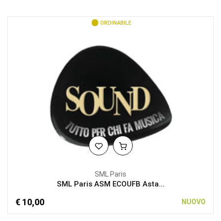
ORDINABILE
SML Paris
SML Paris ASM ECOUFB Asta...
€ 10,00
NUOVO