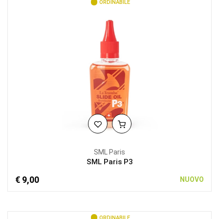
ORDINABILE
SML Paris
SML Paris P3
€ 9,00
NUOVO
ORDINABILE