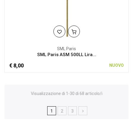
SML Paris
SML Paris ASM 500LL Lira...
€ 8,00
NUOVO
Visualizzazione di 1-30 di 68 articolo/i
1
2
3