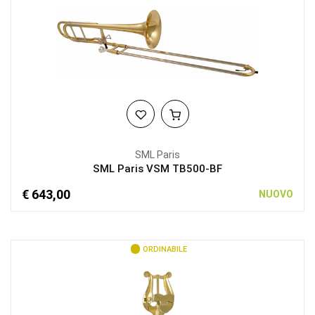
SML Paris
SML Paris VSM TB500-BF
€ 643,00
NUOVO
ORDINABILE