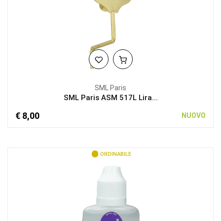
SML Paris
SML Paris ASM 517L Lira...
€ 8,00
NUOVO
ORDINABILE