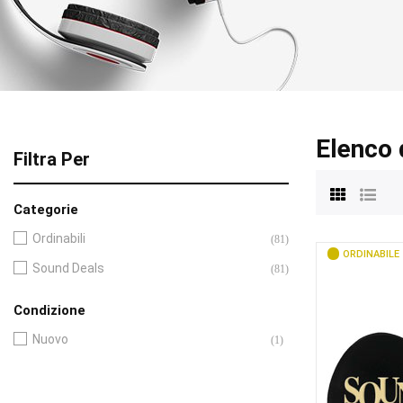
Elenco 
Filtra Per
Categorie
Ordinabili
(81)
ORDINABILE
Sound Deals
(81)
Condizione
Nuovo
(1)