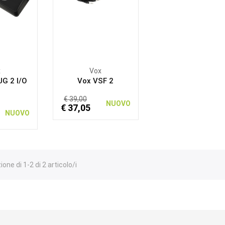
x
Vox
G 2 I/O
Vox VSF 2
€ 39,00
NUOVO
€ 37,05
NUOVO
one di 1-2 di 2 articolo/i