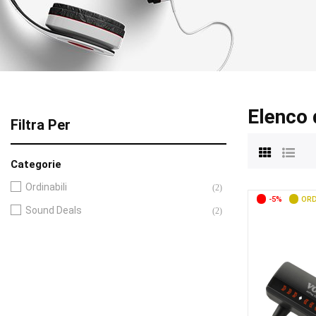
Elenco 
Filtra Per
Categorie
Ordinabili
(2)
-5%
ORD
Sound Deals
(2)