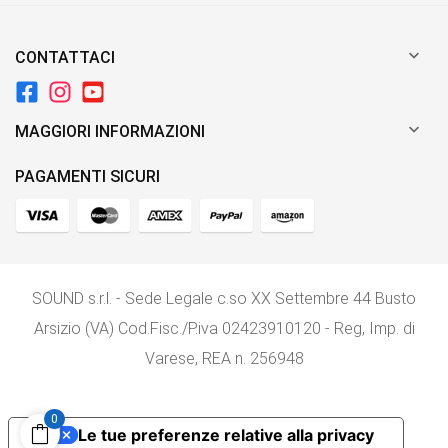

CONTATTACI

MAGGIORI INFORMAZIONI
PAGAMENTI SICURI
SOUND s.r.l. - Sede Legale c.so XX Settembre 44 Busto
Arsizio (VA) Cod.Fisc./P.iva 02423910120 - Reg, Imp. di
Varese, REA n. 256948
0
Le tue preferenze relative alla privacy