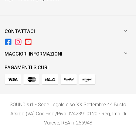

CONTATTACI

MAGGIORI INFORMAZIONI
PAGAMENTI SICURI
SOUND s.r.l. - Sede Legale c.so XX Settembre 44 Busto
Arsizio (VA) Cod.Fisc./P.iva 02423910120 - Reg, Imp. di
Varese, REA n. 256948