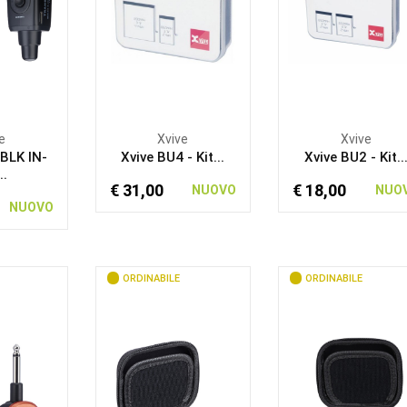
e
Xvive
Xvive
BLK IN-
Xvive BU4 - Kit...
Xvive BU2 - Kit..
..
€ 31,00
€ 18,00
NUOVO
NUO
NUOVO
ORDINABILE
ORDINABILE