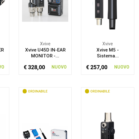
Xvive
Xvive
ER
Xvive U45D IN-EAR
Xvive M5 -
MONITOR -...
Sistema...
€ 328,00
€ 257,00
VO
NUOVO
NUOVO
ORDINABILE
ORDINABILE