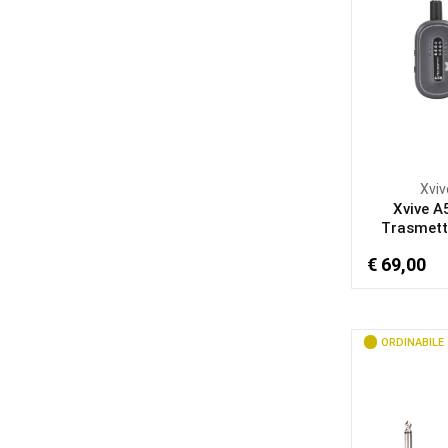
Xviv
Xvive A
Trasmetti
€ 69,00
ORDINABILE