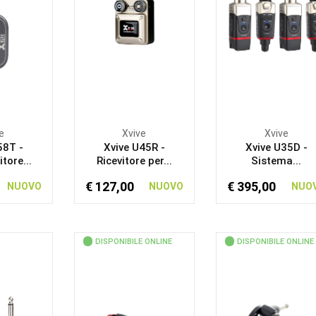
e
Xvive
Xvive
58T -
Xvive U45R -
Xvive U35D -
tore...
Ricevitore per...
Sistema...
€ 127,00
€ 395,00
NUOVO
NUOVO
NUO
DISPONIBILE ONLINE
DISPONIBILE ONLINE