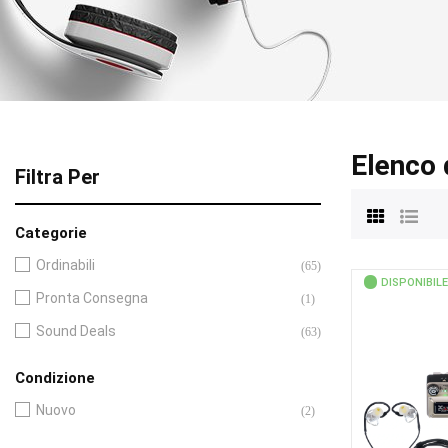
Elenco 
Filtra Per
Categorie
Ordinabili
(65)
DISPONIBILE
Pronta Consegna
(1)
Sound Deals
(63)
Condizione
Nuovo
(2)