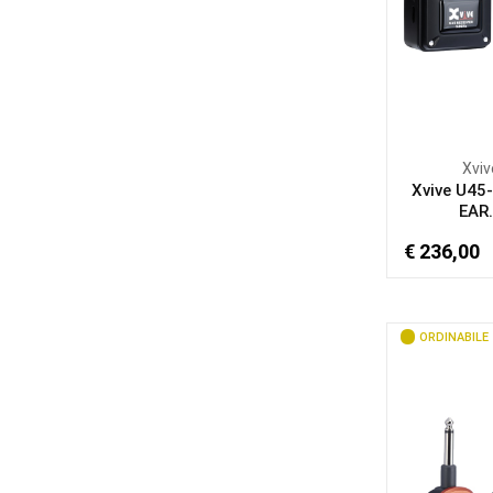
Xviv
Xvive U45-
EAR.
€ 236,00
ORDINABILE