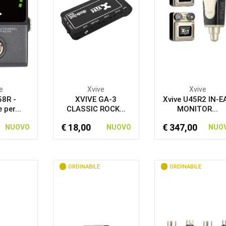
e
Xvive
Xvive
58R -
XVIVE GA-3
Xvive U45R2 IN-E
 per...
CLASSIC ROCK...
MONITOR...
€ 18,00
€ 347,00
NUOVO
NUOVO
NUO
ORDINABILE
ORDINABILE