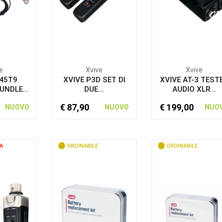
e
Xvive
Xvive
U45T9
XVIVE P3D SET DI
XVIVE AT-3 TEST
UNDLE...
DUE...
AUDIO XLR...
€ 87,90
€ 199,00
NUOVO
NUOVO
NUO
A
ORDINABILE
ORDINABILE