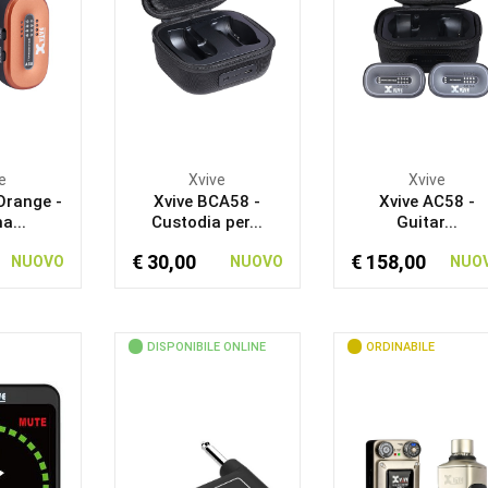
e
Xvive
Xvive
Orange -
Xvive BCA58 -
Xvive AC58 -
a...
Custodia per...
Guitar...
€ 30,00
€ 158,00
NUOVO
NUOVO
NUO
DISPONIBILE ONLINE
ORDINABILE