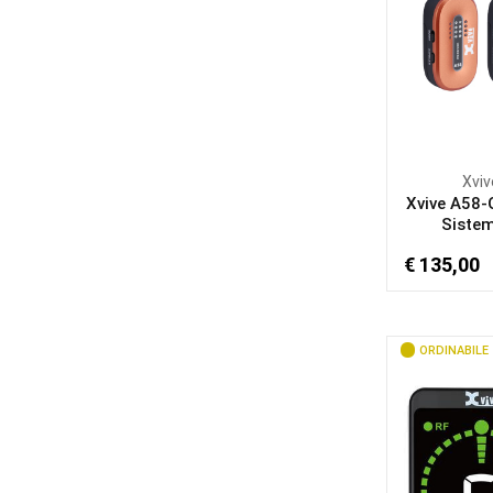
Xviv
Xvive A58-
Sistem
€ 135,00
ORDINABILE