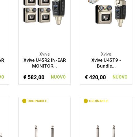
Xvive
Xvive
AR
Xvive U45R2 IN-EAR
Xvive U45T9 -
MONITOR...
Bundle...
€ 582,00
€ 420,00
VO
NUOVO
NUOVO
ORDINABILE
ORDINABILE