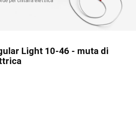
de per chitarra elettrica
ular Light 10-46 - muta di
ttrica