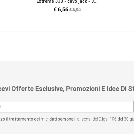
Extreme JJ3 - cavo jack - 3...
€ 6,56
Prezzo
€ 6,90
regolare
cevi Offerte Esclusive, Promozioni E Idee Di St
zzo
il
trattamento dei
miei
dati personali
, ai sensi del D.lgs. 196 del 30 