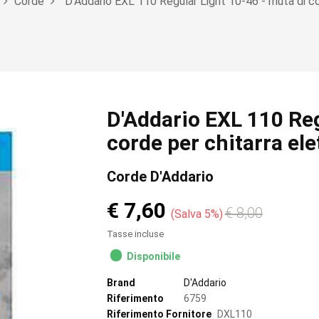
Corde
D'Addario EXL 110 Regular Light 10-46 - muta di cor
D'Addario EXL 110 Reg
corde per chitarra ele
Corde D'Addario
€ 7,60
€ 8,00
Salva 5%
Tasse incluse
Disponibile
Brand
D'Addario
Riferimento
6759
Riferimento Fornitore
DXL110