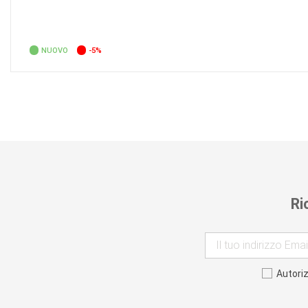
NUOVO
-5%
Ri
Autori