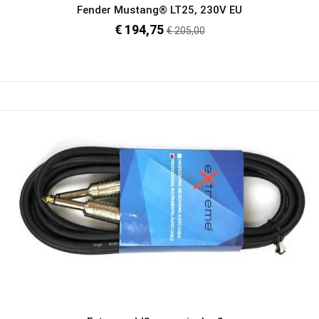
Fender Mustang® LT25, 230V EU
€ 194,75
Prezzo
€ 205,00
regolare