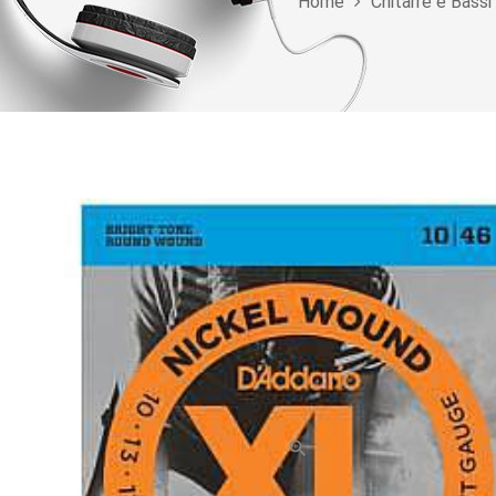
Home
Chitarre e Bassi
