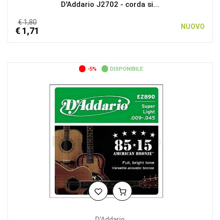
D'Addario J2702 - corda si...
€ 1,80
NUOVO
€ 1,71
-5%
DISPONIBILE
D'Addario