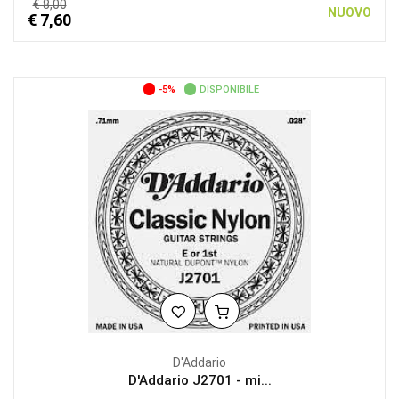
€ 8,00
NUOVO
€ 7,60
-5%
DISPONIBILE
D'Addario
D'Addario J2701 - mi...