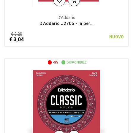
D'Addario
D'Addario J2705 - la per...
€ 3,20
NUOVO
€ 3,04
-5%
DISPONIBILE