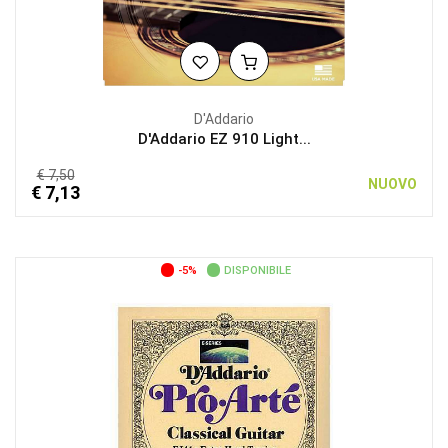
D'Addario
D'Addario EZ 910 Light...
€ 7,50
NUOVO
€ 7,13
-5%
DISPONIBILE