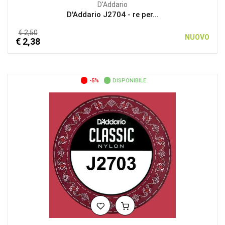
D'Addario
D'Addario J2704 - re per...
€ 2,50
NUOVO
€ 2,38
-5%
DISPONIBILE