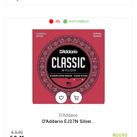
-5%
DISPONIBILE
D'Addario
D'Addario EJ27N Silver...
€ 9,90
NUOVO