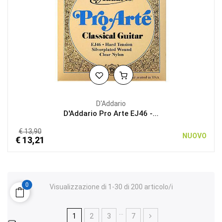
D'Addario
D'Addario Pro Arte EJ46 -...
€ 13,90
NUOVO
€ 13,21
0
Visualizzazione di 1-30 di 200 articolo/i
…
1
2
3
7