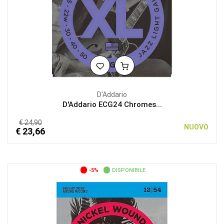
D'Addario
D'Addario ECG24 Chromes...
€ 24,90
NUOVO
€ 23,66
-5%
DISPONIBILE