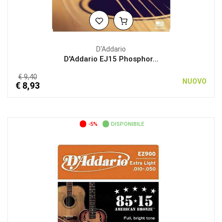
D'Addario
D'Addario EJ15 Phosphor...
€ 9,40
NUOVO
€ 8,93
-5%
DISPONIBILE