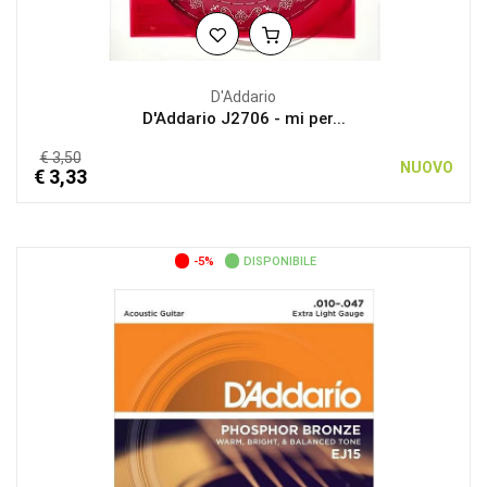
D'Addario
D'Addario J2706 - mi per...
€ 3,50
NUOVO
€ 3,33
-5%
DISPONIBILE