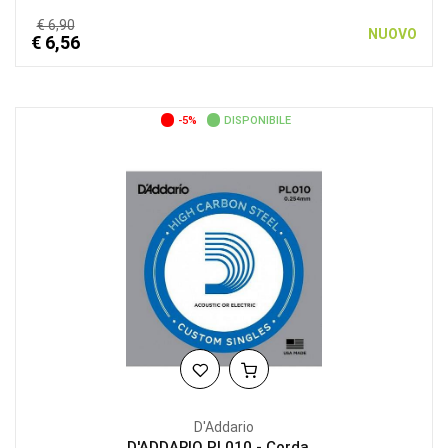
€ 6,90
NUOVO
€ 6,56
-5%
DISPONIBILE
D'Addario
D'ADDARIO PL010 - Corda...