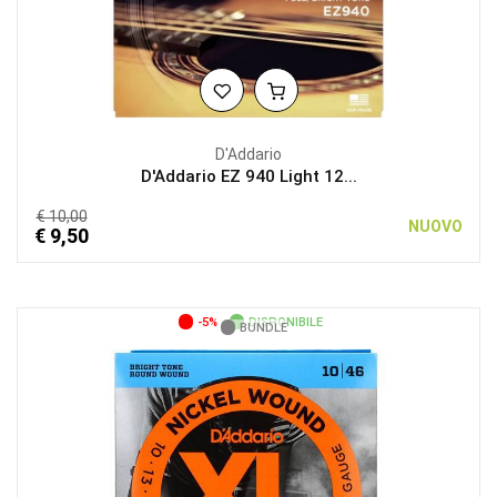
D'Addario
D'Addario EZ 940 Light 12...
€ 10,00
NUOVO
€ 9,50
-5%
DISPONIBILE
BUNDLE