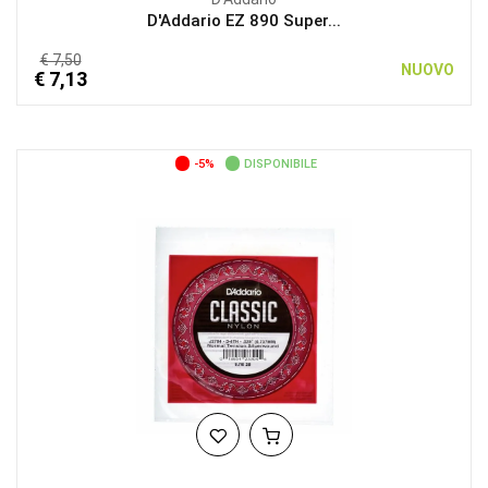
D'Addario EZ 890 Super...
€ 7,50
NUOVO
€ 7,13
-5%
DISPONIBILE