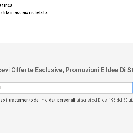
ttrica.
tita in acciaio nichelato.
cevi Offerte Esclusive, Promozioni E Idee Di St
zzo
il
trattamento dei
miei
dati personali
, ai sensi del D.lgs. 196 del 30 