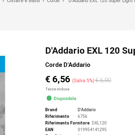
Chitarre e Bassi
Corde
D'Addario EXL 120 Super Light
D'Addario EXL 120 Su
Corde D'Addario
€ 6,56
€ 6,90
Salva 5%
Tasse incluse
Disponibile
Brand
D'Addario
Riferimento
6756
Riferimento Fornitore
DXL120
EAN
019954141295