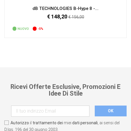
dB TECHNOLOGIES B-Hype 8 -...
€ 148,20
Prezzo
€ 156,00
regolare
NUOVO
-5%
Ricevi Offerte Esclusive, Promozioni E
Idee Di Stile
Autorizzo
il
trattamento dei
miei
dati personali
, ai sensi del
D.lgs. 196 del 30 giugno 2003.