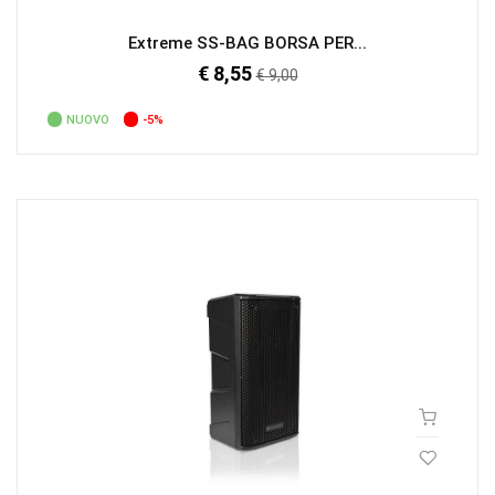
Extreme SS-BAG BORSA PER...
€ 8,55
Prezzo
€ 9,00
regolare
NUOVO
-5%