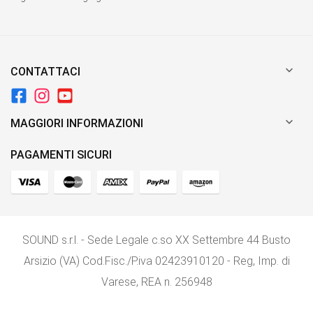

CONTATTACI

MAGGIORI INFORMAZIONI
PAGAMENTI SICURI
SOUND s.r.l. - Sede Legale c.so XX Settembre 44 Busto
Arsizio (VA) Cod.Fisc./P.iva 02423910120 - Reg, Imp. di
Varese, REA n. 256948