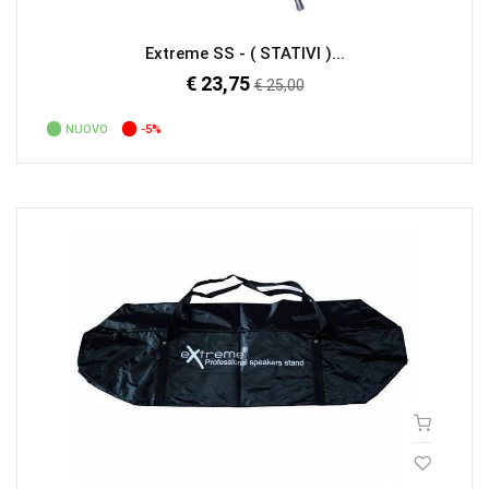
Extreme SS - ( STATIVI )...
€ 23,75
Prezzo
€ 25,00
regolare
NUOVO
-5%