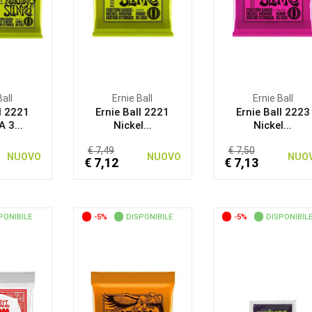
Ball
Ernie Ball
Ernie Ball
l 2221
Ernie Ball 2221
Ernie Ball 2223
 3...
Nickel...
Nickel...
€ 7,49
€ 7,50
NUOVO
NUOVO
NUO
€ 7,12
€ 7,13
PONIBILE
-5%
DISPONIBILE
-5%
DISPONIBIL