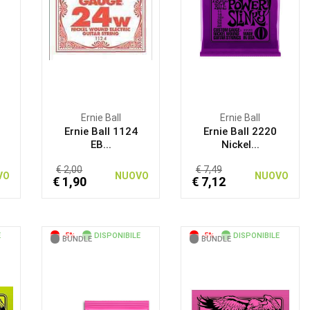
Ernie Ball
Ernie Ball
Ernie Ball 1124
Ernie Ball 2220
EB...
Nickel...
€ 2,00
€ 7,49
VO
NUOVO
NUOVO
€ 1,90
€ 7,12
E
-5%
DISPONIBILE
-5%
DISPONIBILE
BUNDLE
BUNDLE