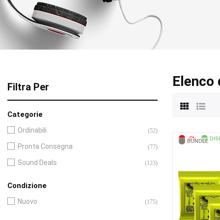
Elenco 
Filtra Per
Categorie
Ordinabili
(52)
-5%
DIS
BUNDLE
Pronta Consegna
(77)
Sound Deals
(123)
Condizione
Nuovo
(175)