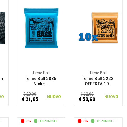
Ernie Ball
Ernie Ball
um
Ernie Ball 2835
Ernie Ball 2222
Nickel...
OFFERTA 10...
€ 23,00
€ 62,00
VO
NUOVO
NUOVO
€ 21,85
€ 58,90
E
-5%
DISPONIBILE
-5%
DISPONIBILE