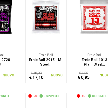
Ball
Ernie Ball
Ernie Ball
l 2720
Ernie Ball 2915 - M-
Ernie Ball 1013
...
Steel...
Plain Steel...
€ 18,00
€ 1,00
NUOVO
NUOVO
NUO
€ 17,10
€ 0,95
PONIBILE
-5%
DISPONIBILE
-5%
DISPONIBIL