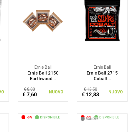
Ernie Ball
Ernie Ball
Ernie Ball 2150
Ernie Ball 2715
Earthwood...
Cobalt...
€ 8,00
€ 13,50
VO
NUOVO
NUOVO
€ 7,60
€ 12,83
E
-5%
DISPONIBILE
-5%
DISPONIBILE
BUNDLE