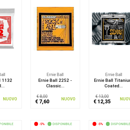
Ball
Ernie Ball
Ernie Ball
l 1132
Ernie Ball 2252 -
Ernie Ball Titani
...
Classic...
Coated...
€ 8,00
€ 13,00
NUOVO
NUOVO
NUO
€ 7,60
€ 12,35
PONIBILE
-5%
DISPONIBILE
-5%
DISPONIBIL