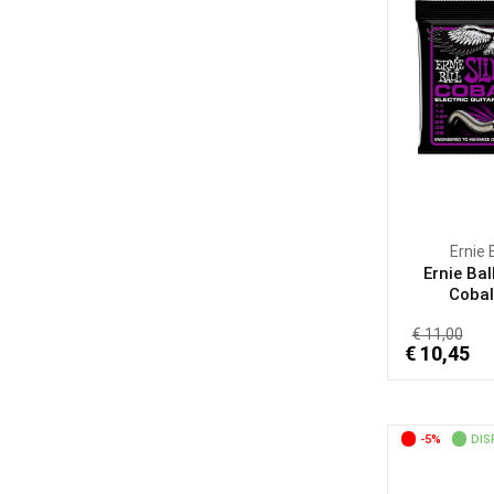
Ernie 
Ernie Bal
Cobalt
€ 11,00
€ 10,45
-5%
DIS