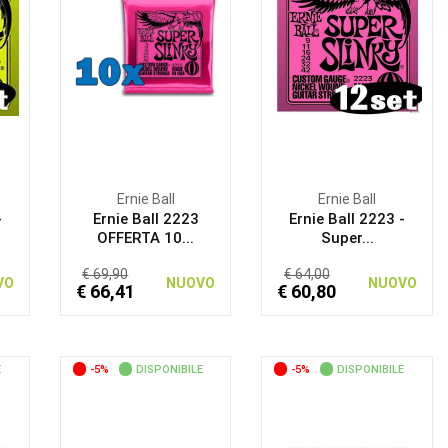
Ernie Ball
Ernie Ball
-
Ernie Ball 2223
Ernie Ball 2223 -
OFFERTA 10...
Super...
€ 69,90
€ 64,00
VO
NUOVO
NUOVO
€ 66,41
€ 60,80
E
-5%
DISPONIBILE
-5%
DISPONIBILE