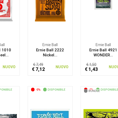
Ball
Ernie Ball
Ernie Ball
l 1010
Ernie Ball 2222
Ernie Ball 4921
eel...
Nickel...
WONDER...
€ 7,49
€ 1,50
NUOVO
NUOVO
NUO
€ 7,12
€ 1,43
PONIBILE
-5%
DISPONIBILE
-5%
DISPONIBIL
BUNDLE