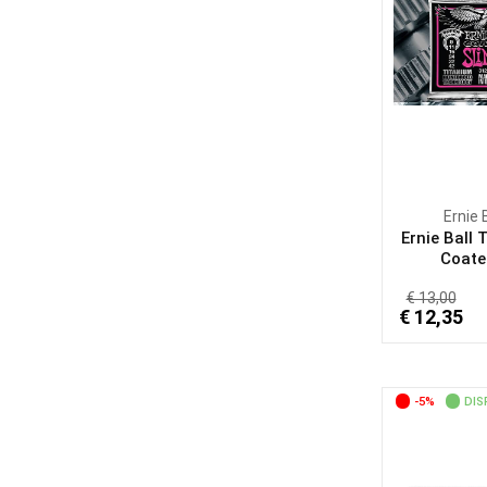
Ernie 
Ernie Ball 
Coated
€ 13,00
€ 12,35
-5%
DIS