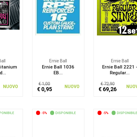
Ball
Ernie Ball
Ernie Ball
Titanium
Ernie Ball 1036
Ernie Ball 2221 
...
EB...
Regular...
€ 1,00
€ 72,90
NUOVO
NUOVO
NUO
€ 0,95
€ 69,26
PONIBILE
-5%
DISPONIBILE
-5%
DISPONIBIL