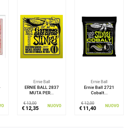
Ernie Ball
Ernie Ball
-
ERNIE BALL 2837
Ernie Ball 2721
MUTA PER...
Cobalt...
€ 13,00
€ 12,00
VO
NUOVO
NUOVO
€ 12,35
€ 11,40