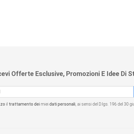
cevi Offerte Esclusive, Promozioni E Idee Di St
zzo
il
trattamento dei
miei
dati personali
, ai sensi del D.lgs. 196 del 30 