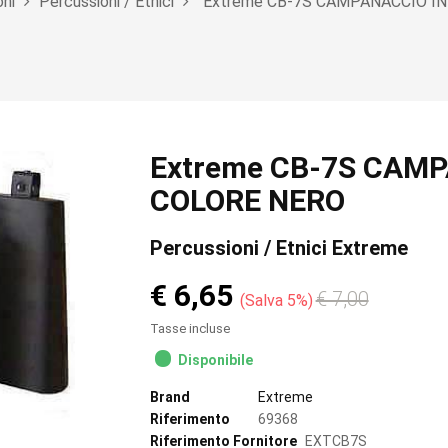
oni
Percussioni / Etnici
Extreme CB-7S CAMPANACCIO IN
Extreme CB-7S CAMP
COLORE NERO
Percussioni / Etnici Extreme
€ 6,65
€ 7,00
Salva 5%
Tasse incluse
Disponibile
Brand
Extreme
Riferimento
69368
Riferimento Fornitore
EXTCB7S