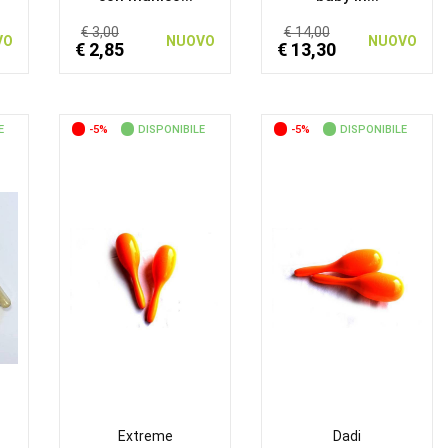
€ 3,00
€ 14,00
VO
NUOVO
NUOVO
€ 2,85
€ 13,30
E
-5%
DISPONIBILE
-5%
DISPONIBILE
Extreme
Dadi