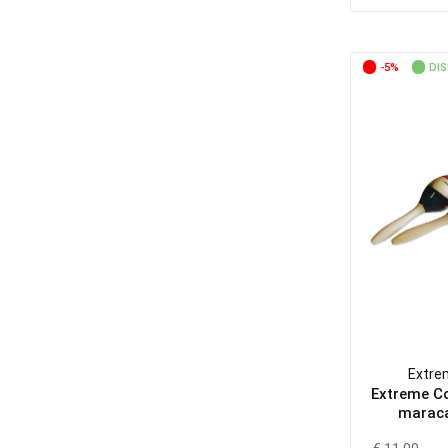
-5%
DIS
Extre
Extreme Co
maraca