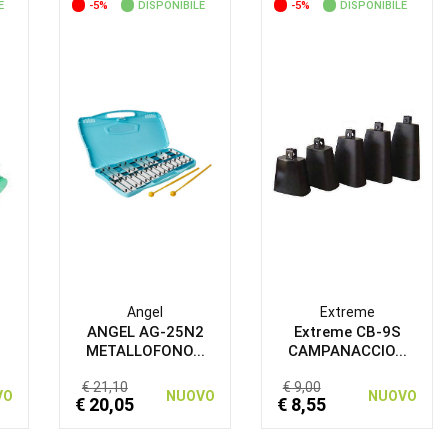
E
-5%
DISPONIBILE
-5%
DISPONIBILE
Angel
Extreme
ANGEL AG-25N2
Extreme CB-9S
METALLOFONO...
CAMPANACCIO...
€ 21,10
€ 9,00
VO
NUOVO
NUOVO
€ 20,05
€ 8,55