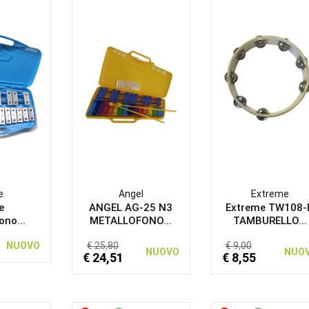
e
Angel
Extreme
e
ANGEL AG-25 N3
Extreme TW108-
ono...
METALLOFONO...
TAMBURELLO...
NUOVO
€ 25,80
€ 9,00
NUOVO
NUO
€ 24,51
€ 8,55