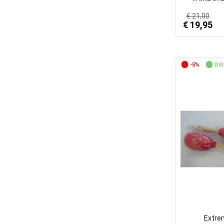
€ 21,00
€ 19,95
-5%
DIS
Extre