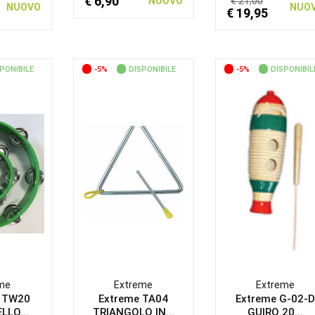
€ 6,90
NUOVO
€ 21,00
NUOVO
NUO
€ 19,95
PONIBILE
-5%
DISPONIBILE
-5%
DISPONIBIL
me
Extreme
Extreme
 TW20
Extreme TA04
Extreme G-02-D
LLO...
TRIANGOLO IN...
GUIRO 20...