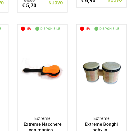
€ 6,90
€ 6,00
NUOVO
VO
NUOVO
€ 5,70
E
-5%
DISPONIBILE
-5%
DISPONIBILE
Extreme
Extreme
Extreme Nacchere
Extreme Bonghi
con manico...
baby in...