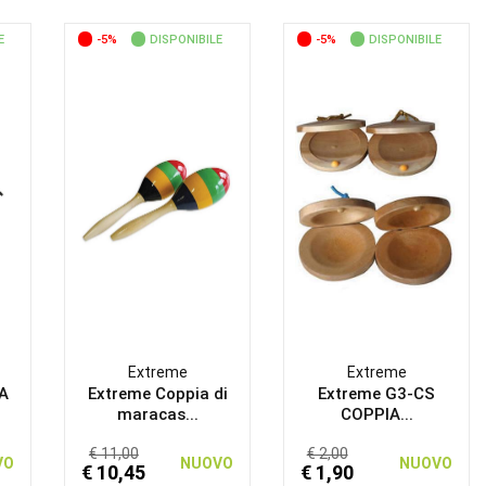
E
-5%
DISPONIBILE
-5%
DISPONIBILE
Extreme
Extreme
8A
Extreme Coppia di
Extreme G3-CS
maracas...
COPPIA...
€ 11,00
€ 2,00
VO
NUOVO
NUOVO
€ 10,45
€ 1,90