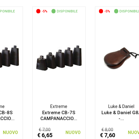
PONIBILE
-5%
DISPONIBILE
-5%
DISPONIBIL
me
Extreme
Luke & Daniel
 CB-8S
Extreme CB-7S
Luke & Daniel G
CIO...
CAMPANACCIO...
-...
€ 7,00
€ 8,00
NUOVO
NUOVO
NUO
€ 6,65
€ 7,60