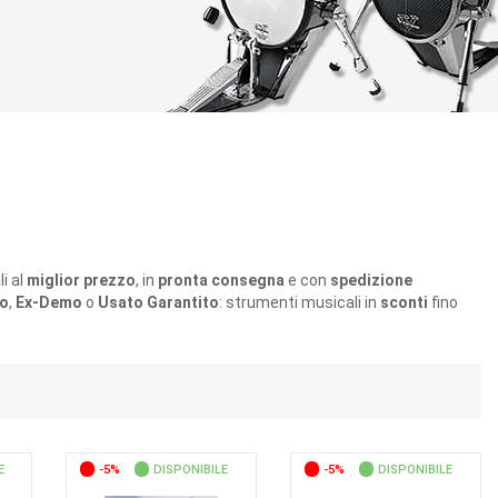
i al
miglior prezzo
, in
pronta consegna
e con
spedizione
o
,
Ex-Demo
o
Usato Garantito
: strumenti musicali in
sconti
fino
E
-5%
DISPONIBILE
-5%
DISPONIBILE