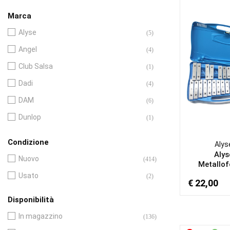
Supporti Per Percussioni
(5)
Marca
Alyse
(5)
Angel
(4)
Club Salsa
(1)
Dadi
(4)
DAM
(6)
Dunlop
(1)
Eko
(1)
Condizione
Alys
Extreme
(199)
Alys
Nuovo
(414)
Metallof
Gewa
(2)
Usato
(2)
€ 22,00
JoyLink
(1)
Disponibilità
Kangaba
(1)
In magazzino
(136)
Koshi
(4)