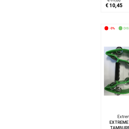
€ 11,00
€ 10,45
-5%
DIS
Extre
EXTREME
TAMBURE