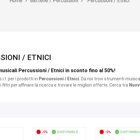
Home
Batterie / Percussioni
Percussioni / Etnici
SIONI / ETNICI
usicali Percussioni / Etnici in sconto fino al 50%!
r.l. per i prodotti
in
Percussioni / Etnici
. Da noi trovi strumenti musical
 i filtri per affinare la ricerca e trovare le migliori offerte. Cerca tra
Nuov
-5%
DISPONIBILE
-5%
DISPONIBIL