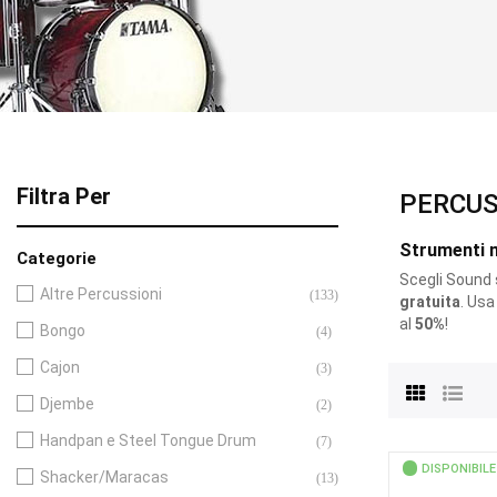
Filtra Per
PERCUS
Strumenti m
Categorie
Scegli Sound s.
Altre Percussioni
(133)
gratuita
. Usa
al
50%
!
Bongo
(4)
Cajon
(3)
Djembe
(2)
Handpan e Steel Tongue Drum
(7)
DISPONIBILE
Shacker/Maracas
(13)