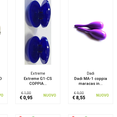
Extreme
Dadi
D
Extreme G1-CS
Dadi MA-1 coppia
COPPIA...
maracas in...
€ 1,00
€ 9,00
VO
NUOVO
NUOVO
€ 0,95
€ 8,55