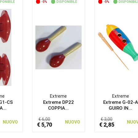
PONIBILE
-5%
DISPONIBILE
-5%
DISPONIBIL
me
Extreme
Extreme
 G1-CS
Extreme DP22
Extreme G-02-A
...
COPPIA...
GUIRO IN...
€ 6,00
€ 3,00
NUOVO
NUOVO
NUO
€ 5,70
€ 2,85