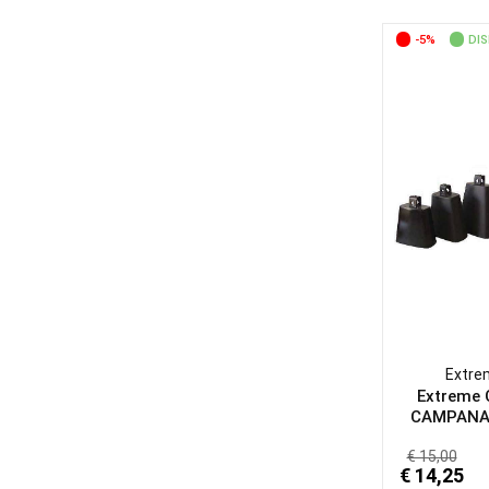
-5%
DIS
Extre
Extreme
CAMPANAC
€ 15,00
€ 14,25