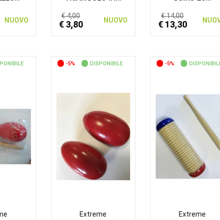
€ 4,00
€ 14,00
NUOVO
NUOVO
NUO
€ 3,80
€ 13,30
PONIBILE
-5%
DISPONIBILE
-5%
DISPONIBIL
me
Extreme
Extreme