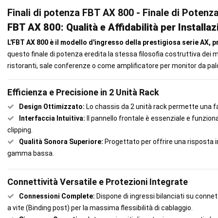
Finali di potenza FBT AX 800 - Finale di Poten
FBT AX 800: Qualità e Affidabilità per Installaz
L'FBT AX 800 è il modello d'ingresso della prestigiosa serie AX, 
questo finale di potenza eredita la stessa filosofia costruttiva dei m
ristoranti, sale conferenze o come amplificatore per monitor da palc
Efficienza e Precisione in 2 Unità Rack
Design Ottimizzato:
Lo chassis da 2 unità rack permette una fac
Interfaccia Intuitiva:
Il pannello frontale è essenziale e funziona
clipping.
Qualità Sonora Superiore:
Progettato per offrire una risposta i
gamma bassa.
Connettività Versatile e Protezioni Integrate
Connessioni Complete:
Dispone di ingressi bilanciati su conne
a vite (Binding post) per la massima flessibilità di cablaggio.