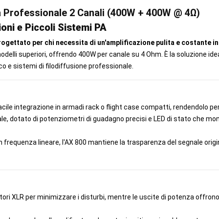
za Professionale 2 Canali (400W + 400W @ 4Ω)
ioni e Piccoli Sistemi PA
progettato per chi necessita di un'amplificazione pulita e costante 
odelli superiori, offrendo 400W per canale su 4 Ohm. È la soluzione ideal
o e sistemi di filodiffusione professionale.
ile integrazione in armadi rack o flight case compatti, rendendolo perfe
le, dotato di potenziometri di guadagno precisi e LED di stato che monit
n frequenza lineare, l'AX 800 mantiene la trasparenza del segnale origi
ttori XLR per minimizzare i disturbi, mentre le uscite di potenza offro