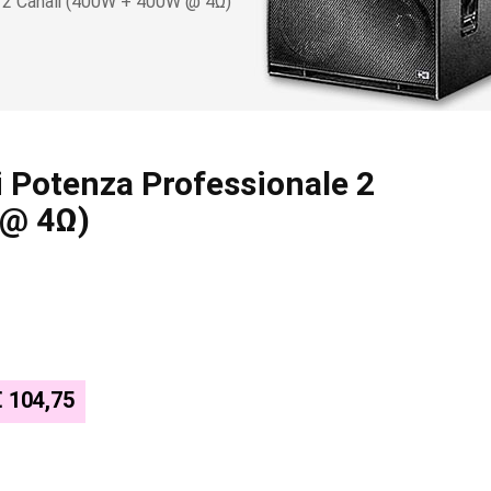
e 2 Canali (400W + 400W @ 4Ω)
i Potenza Professionale 2
 @ 4Ω)
€ 104,75