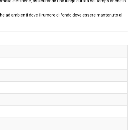
nomalie elettriche, assicurando una lunga durata nel tempo anche in
nche ad ambienti dove il rumore di fondo deve essere mantenuto al