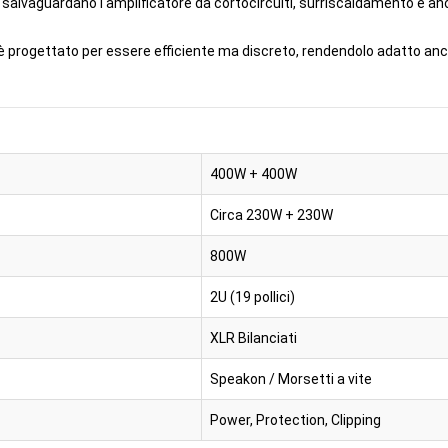
e salvaguardano l'amplificatore da cortocircuiti, surriscaldamento e a
a è progettato per essere efficiente ma discreto, rendendolo adatto a
400W + 400W
Circa 230W + 230W
800W
2U (19 pollici)
XLR Bilanciati
Speakon / Morsetti a vite
Power, Protection, Clipping