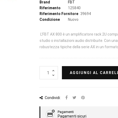
Brand
FBT
Riferimento
125840
Riferimento Fornitore
39694
Condizione
Nuovo
L'FBT AX 800 è un amplificatore rack 2U compatt
studio o installazioni audio distribuite. Con un
robustezza tipiche della serie AX in un formato
AGGIUNGI AL CARREL
Condividi:
Pagamenti
Pagamenti sicuri