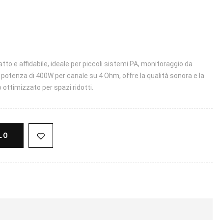
o e affidabile, ideale per piccoli sistemi PA, monitoraggio da
a potenza di 400W per canale su 4 Ohm, offre la qualità sonora e la
 ottimizzato per spazi ridotti.
LO