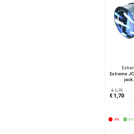
Gretsch
(2)
Ibanez
(5)
IK Multimedia
(12)
IMG Stage Line
(3)
JBL
(5)
Karma
(98)
Konig & Meyer
(3)
Extre
Koss
(9)
Extreme JC
jack.
KRK
(4)
€ 1,79
Laney
(4)
€ 1,70
Ld System
(3)
LD Systems
(8)
-5%
DIS
LEM
(2)
Luke & Daniel
(26)