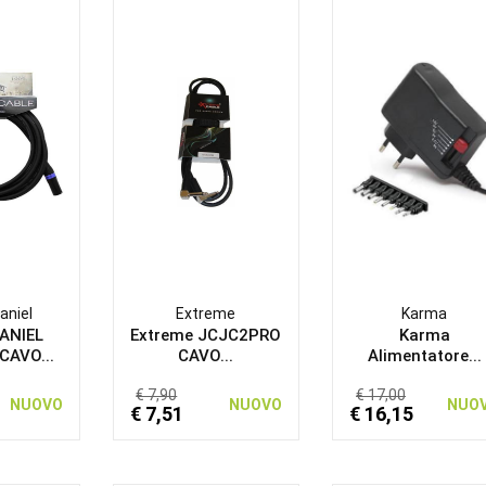
aniel
Extreme
Karma
ANIEL
Extreme JCJC2PRO
Karma
CAVO...
CAVO...
Alimentatore...
€ 7,90
€ 17,00
NUOVO
NUOVO
NUO
€ 7,51
€ 16,15