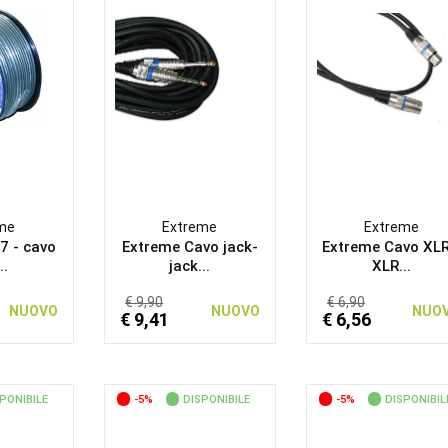
me
Extreme
Extreme
7 - cavo
Extreme Cavo jack-
Extreme Cavo XLR
..
jack...
XLR...
€ 9,90
€ 6,90
NUOVO
NUOVO
NUO
€ 9,41
€ 6,56
PONIBILE
-5%
DISPONIBILE
-5%
DISPONIBIL