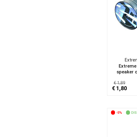
DiMarzio
(12)
Edirol
(1)
Electro Voice
(8)
Energy
(7)
Eno
(1)
Ernie Ball
(2)
Extre
Extreme
EVH
(4)
speaker c
Extreme
(299)
€ 1,89
€ 1,80
FBT
(89)
Fender
(154)
Five-O by Montarbo
(1)
-5%
DIS
Gavio
(3)
Gemini
(5)