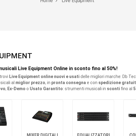
Home
Live Equipment
QUIPMENT
usicali Live Equipment Online in sconto fino al 50%!
trovi
Live Equipment online nuovi e usati
delle migliori marche: Db Te
icali al
miglior prezzo
, in
pronta consegna
e con
spedizione gratui
ovo
,
Ex-Demo
o
Usato Garantito
: strumenti musicali in
sconti
fino al
5
MIXER DIGITALI
EQUALIZZATORI
CO