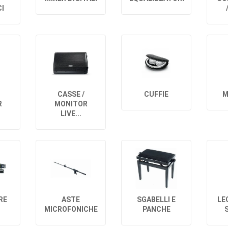
I
CASSE /
CUFFIE
M
R
MONITOR
LIVE...
RE
ASTE
SGABELLI E
LEG
.
MICROFONICHE
PANCHE