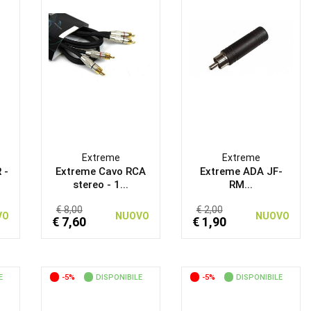
Extreme
Extreme
 -
Extreme Cavo RCA
Extreme ADA JF-
stereo - 1...
RM...
€ 8,00
€ 2,00
VO
NUOVO
NUOVO
€ 7,60
€ 1,90
E
-5%
DISPONIBILE
-5%
DISPONIBILE