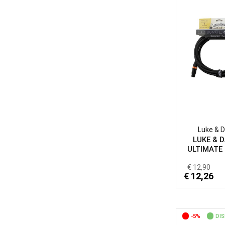
Mackie
(35)
Meinl
(1)
Midas
(7)
M Live
(4)
Monacor
(1)
Montarbo
(21)
MXR
(13)
Nowsonic
(1)
Luke & D
LUKE & D
OQAN
(11)
ULTIMATE 
Orange
(3)
€ 12,90
€ 12,26
Phonic
(2)
Pioneer
(1)
Pioneer DJ
(1)
-5%
DIS