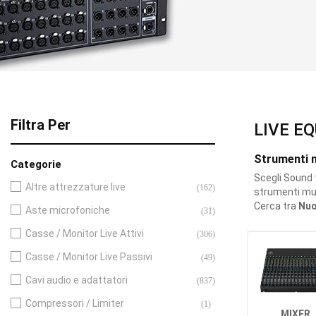
Filtra Per
LIVE E
Strumenti m
Categorie
Scegli Sound 
Altre attrezzature live
(162)
strumenti mus
Cerca tra
Nu
Aste microfoniche
(31)
Casse / Monitor Live Attivi
(306)
Casse / Monitor Live Passivi
(49)
Cavi audio e adattatori
(837)
Compressori / Limiter
(1)
MIXER