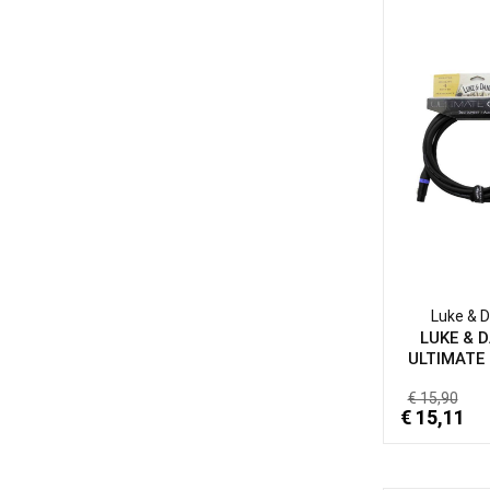
Planet Waves
(1)
PreSonus
(10)
Proel
(21)
Proel Die Hard
(9)
PRS
(1)
Quik Lok
(378)
Radial
(5)
RCF
(2)
RockBag by Warwick
(18)
Luke & D
Rockboard
(2)
LUKE & D
ULTIMATE 
Roland
(3)
Samson
€ 15,90
(24)
€ 15,11
SE ELECTRONIC
(1)
SENNEHISER
(1)