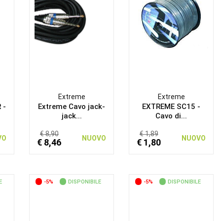
Extreme
Extreme
 -
Extreme Cavo jack-
EXTREME SC15 -
jack...
Cavo di...
€ 8,90
€ 1,89
VO
NUOVO
NUOVO
€ 8,46
€ 1,80
E
-5%
DISPONIBILE
-5%
DISPONIBILE