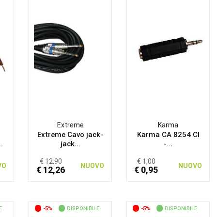
Extreme
Karma
Extreme Cavo jack-
Karma CA 8254 CI
.
jack...
-...
€ 12,90
€ 1,00
VO
NUOVO
NUOVO
€ 12,26
€ 0,95
E
-5%
DISPONIBILE
-5%
DISPONIBILE