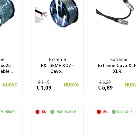
me
Extreme
Extreme
 sc25
EXTREME XC7 -
Extreme Cavo XLR
able...
Cavo...
XLR...
€ 1,15
€ 6,20
NUOVO
NUOVO
NUO
€ 1,09
€ 5,89
PONIBILE
-5%
DISPONIBILE
-5%
DISPONIBIL