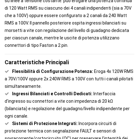
su linee a tensione costante: può erogare una potenza continua
di 120 Watt RMS su ciascuno dei 4 canali indipendenti (sia a 70V
che a 100V) oppure essere configurato a 2 canali da 240 Watt
RMS a 100V. Il pannello posteriore ospita ingressi bilanciati su
morsetti a vite con regolazione del livello di guadagno dedicata
per ciascun canale, mentre le uscite di potenza utilizzano
connettori di tipo Faston a 2 pin.
Caratteristiche Principali
Flessibilità di Configurazione Potenza:
Eroga 4x 120W RMS
a 70V/100V oppure 2x 240W RMS a 100V con tutti i canali pilotati
simultaneamente.
Ingressi Bilanciati e Controlli Dedicati:
Interfaccia
d'ingresso su connettori a vite con impedenza di 20 kΩ
(bilanciata) e regolazione del guadagno/livello indipendente per
ogni canale.
Sistemi di Protezione Integrati:
Incorpora circuiti di
protezione termica con segnalazione FAULT e sensori di
sovracorrente/cortocircuito (OC) per preservare l'integrità dei