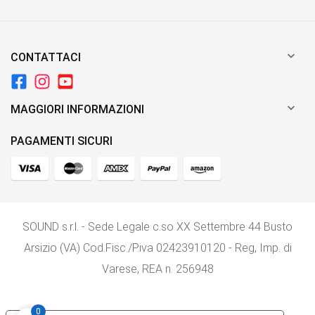

CONTATTACI

MAGGIORI INFORMAZIONI
PAGAMENTI SICURI
SOUND s.r.l. - Sede Legale c.so XX Settembre 44 Busto
Arsizio (VA) Cod.Fisc./P.iva 02423910120 - Reg, Imp. di
Varese, REA n. 256948
0