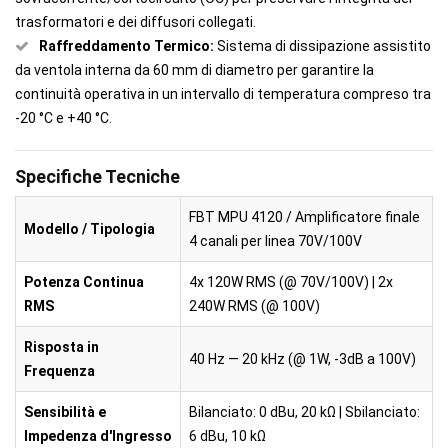
trasformatori e dei diffusori collegati.
Raffreddamento Termico:
Sistema di dissipazione assistito
da ventola interna da 60 mm di diametro per garantire la
continuità operativa in un intervallo di temperatura compreso tra
-20 °C e +40 °C.
Specifiche Tecniche
FBT MPU 4120 / Amplificatore finale
Modello / Tipologia
4 canali per linea 70V/100V
Potenza Continua
4x 120W RMS (@ 70V/100V) | 2x
RMS
240W RMS (@ 100V)
Risposta in
40 Hz — 20 kHz (@ 1W, -3dB a 100V)
Frequenza
Sensibilità e
Bilanciato: 0 dBu, 20 kΩ | Sbilanciato:
Impedenza d'Ingresso
6 dBu, 10 kΩ