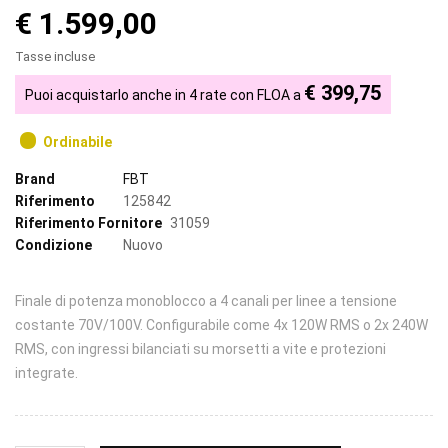
€ 1.599,00
Tasse incluse
€ 399,75
Puoi acquistarlo anche in 4 rate con FLOA a
Ordinabile
Brand
FBT
Riferimento
125842
Riferimento Fornitore
31059
Condizione
Nuovo
Finale di potenza monoblocco a 4 canali per linee a tensione
costante 70V/100V. Configurabile come 4x 120W RMS o 2x 240W
RMS, con ingressi bilanciati su morsetti a vite e protezioni
integrate.