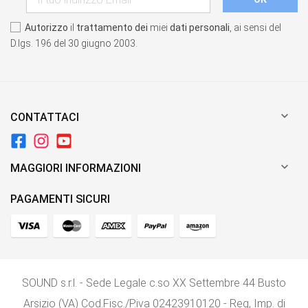
Autorizzo
il
trattamento dei
miei
dati personali
, ai sensi del
D.lgs. 196 del 30 giugno 2003.

CONTATTACI

MAGGIORI INFORMAZIONI
PAGAMENTI SICURI
SOUND s.r.l. - Sede Legale c.so XX Settembre 44 Busto
Arsizio (VA) Cod.Fisc./P.iva 02423910120 - Reg, Imp. di