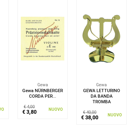
Gewa
Gewa
Gewa NÜRNBERGER
GEWA LETTURINO
CORDA PER...
DA BANDA
TROMBA
€ 4,00
VO
NUOVO
€ 3,80
€ 40,00
NUOVO
€ 38,00