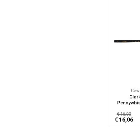
Gew
Clar
Pennywhist
€ 16,90
€ 16,06