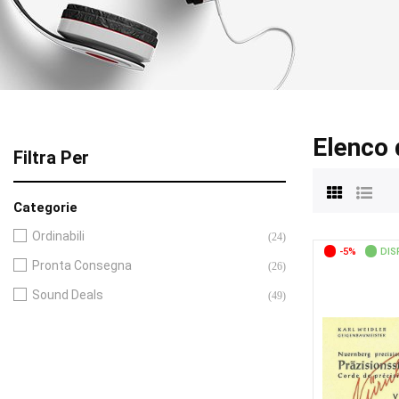
Elenco 
Filtra Per
Categorie
Ordinabili
(24)
-5%
DIS
Pronta Consegna
(26)
Sound Deals
(49)