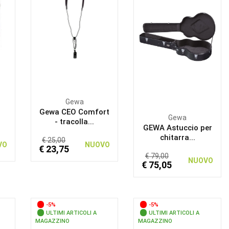
Gewa
Gewa CEO Comfort
Gewa
- tracolla...
GEWA Astuccio per
chitarra...
€ 25,00
VO
NUOVO
€ 23,75
€ 79,00
NUOVO
€ 75,05
-5%
-5%
ULTIMI ARTICOLI A
ULTIMI ARTICOLI A
MAGAZZINO
MAGAZZINO