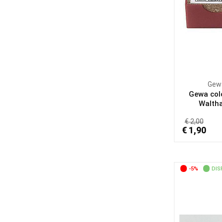
Gew
Gewa col
Walthar
€ 2,00
€ 1,90
-5%
DIS