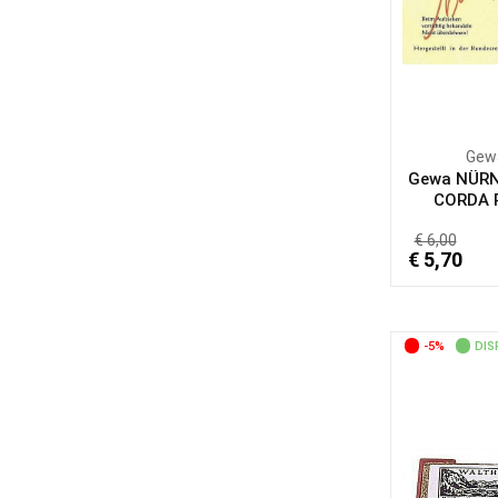
Gew
Gewa NÜR
CORDA P
€ 6,00
€ 5,70
-5%
DIS