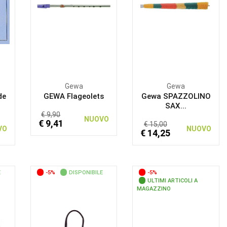
Gewa
Gewa
de
GEWA Flageolets
Gewa SPAZZOLINO
SAX...
€ 9,90
NUOVO
€ 9,41
€ 15,00
VO
NUOVO
€ 14,25
E
-5%
DISPONIBILE
-5%
ULTIMI ARTICOLI A
MAGAZZINO