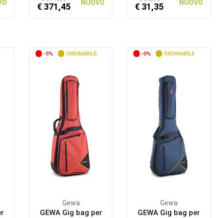
VO
NUOVO
NUOVO
€ 371,45
€ 31,35
-5%
ORDINABILE
-5%
ORDINABILE
Gewa
Gewa
r
GEWA Gig bag per
GEWA Gig bag per