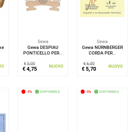
Gewa
Gewa
xe
Gewa DESPIAU
Gewa NÜRNBERGER
PONTICELLO PER...
CORDA PER...
€ 5,00
€ 6,00
VO
NUOVO
NUOVO
€ 4,75
€ 5,70
E
-5%
DISPONIBILE
-5%
DISPONIBILE