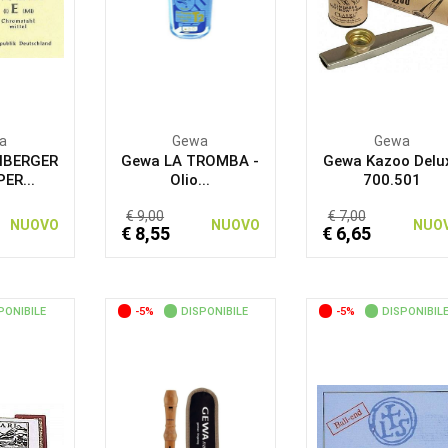
a
Gewa
Gewa
NBERGER
Gewa LA TROMBA -
Gewa Kazoo Delu
ER...
Olio...
700.501
€ 9,00
€ 7,00
NUOVO
NUOVO
NUO
€ 8,55
€ 6,65
PONIBILE
-5%
DISPONIBILE
-5%
DISPONIBIL