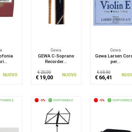
a
Gewa
Gewa
ofonia
GEWA C-Soprano
Gewa Larsen Cor
i...
Recorder...
per...
€ 20,00
€ 69,90
NUOVO
NUOVO
NUO
€ 19,00
€ 66,41
PONIBILE
-5%
DISPONIBILE
-5%
DISPONIBIL