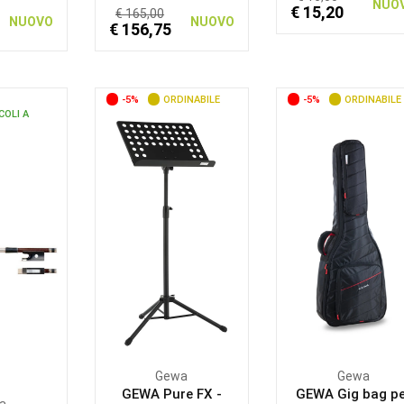
NUO
€ 15,20
€ 165,00
NUOVO
NUOVO
€ 156,75
-5%
ORDINABILE
-5%
ORDINABILE
COLI A
Gewa
Gewa
GEWA Pure FX -
GEWA Gig bag pe