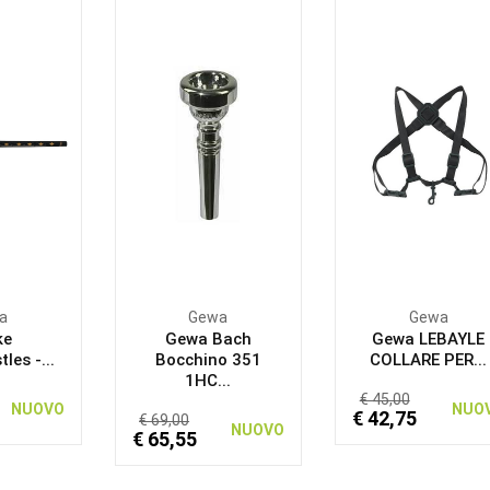
a
Gewa
Gewa
ke
Gewa Bach
Gewa LEBAYLE
les -...
Bocchino 351
COLLARE PER...
1HC...
€ 45,00
NUOVO
NUO
€ 42,75
€ 69,00
NUOVO
€ 65,55