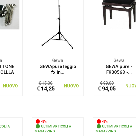
a
Gewa
Gewa
TTONE
GEWApure leggio
GEWA pure -
COLLLA
fx in...
F900563 -...
€ 15,00
€ 99,00
NUOVO
NUOVO
NUO
€ 14,25
€ 94,05
-5%
-5%
COLI A
ULTIMI ARTICOLI A
ULTIMI ARTICOLI A
MAGAZZINO
MAGAZZINO