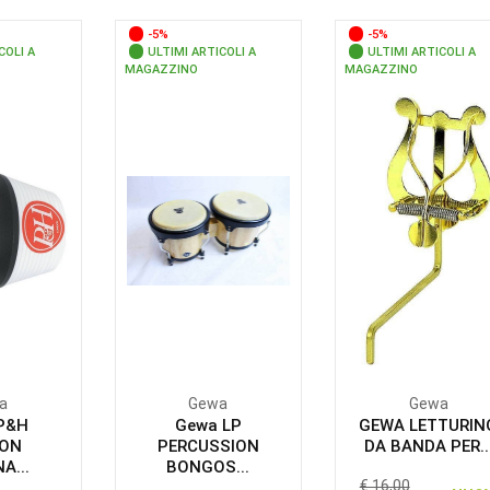
-5%
-5%
COLI A
ULTIMI ARTICOLI A
ULTIMI ARTICOLI A
MAGAZZINO
MAGAZZINO
a
Gewa
Gewa
P&H
Gewa LP
GEWA LETTURIN
ON
PERCUSSION
DA BANDA PER..
A...
BONGOS...
€ 16,00