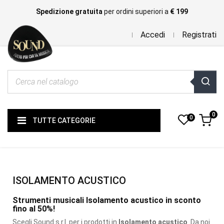
Spedizione gratuita
per ordini superiori a
€ 199
Accedi
Registrati
0
0
TUTTE CATEGORIE
ISOLAMENTO ACUSTICO
Strumenti musicali Isolamento acustico in sconto
fino al 50%!
Scegli Sound s.r.l. per i prodotti
in
Isolamento acustico
. Da noi