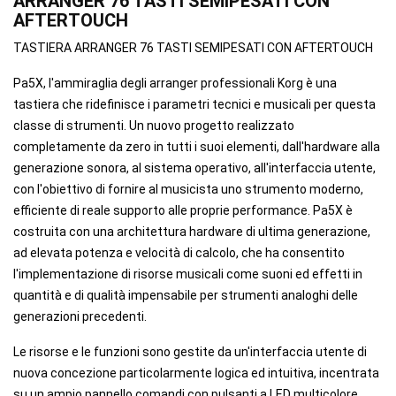
ARRANGER 76 TASTI SEMIPESATI CON
AFTERTOUCH
TASTIERA ARRANGER 76 TASTI SEMIPESATI CON AFTERTOUCH
Pa5X, l'ammiraglia degli arranger professionali Korg è una
tastiera che ridefinisce i parametri tecnici e musicali per questa
classe di strumenti. Un nuovo progetto realizzato
completamente da zero in tutti i suoi elementi, dall'hardware alla
generazione sonora, al sistema operativo, all'interfaccia utente,
con l'obiettivo di fornire al musicista uno strumento moderno,
efficiente di reale supporto alle proprie performance. Pa5X è
costruita con una architettura hardware di ultima generazione,
ad elevata potenza e velocità di calcolo, che ha consentito
l'implementazione di risorse musicali come suoni ed effetti in
quantità e di qualità impensabile per strumenti analoghi delle
generazioni precedenti.
Le risorse e le funzioni sono gestite da un'interfaccia utente di
nuova concezione particolarmente logica ed intuitiva, incentrata
su un ampio pannello comandi con pulsanti a LED multicolore,