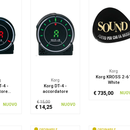
Korg
Korg KROSS 2-6
g
Korg
White
-4 -
Korg DT-4 -
ore...
accordatore
€ 735,00
NUO
€ 15,00
NUOVO
NUOVO
€ 14,25
ORDINABILE
ORDINABILE