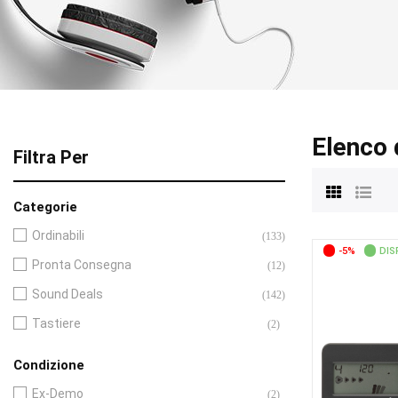
Elenco 
Filtra Per
Categorie
Ordinabili
(133)
-5%
DIS
Pronta Consegna
(12)
Sound Deals
(142)
Tastiere
(2)
Condizione
Ex-Demo
(2)