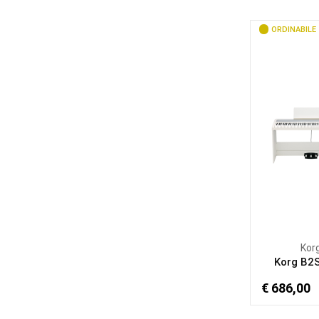
ORDINABILE
Kor
Korg B2
€ 686,00