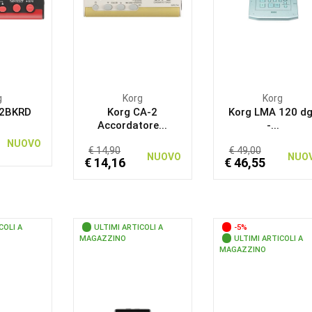
g
Korg
Korg
-2BKRD
Korg CA-2
Korg LMA 120 dg
Accordatore...
-...
NUOVO
€ 14,90
€ 49,00
NUOVO
NUO
€ 14,16
€ 46,55
COLI A
ULTIMI ARTICOLI A
-5%
MAGAZZINO
ULTIMI ARTICOLI A
MAGAZZINO