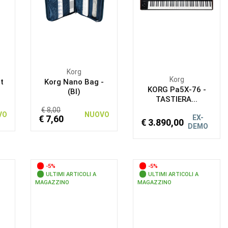
Korg
Korg
t
Korg Nano Bag -
KORG Pa5X-76 -
(BI)
TASTIERA...
€ 8,00
VO
NUOVO
€ 7,60
EX-
€ 3.890,00
DEMO
-5%
-5%
ULTIMI ARTICOLI A
ULTIMI ARTICOLI A
MAGAZZINO
MAGAZZINO