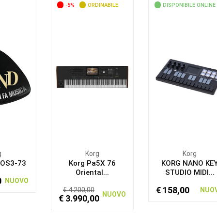
-5%
ORDINABILE
DISPONIBILE ONLINE
g
Korg
Korg
NOS3-73
Korg Pa5X 76
KORG NANO KE
Oriental...
STUDIO MIDI...
0
NUOVO
€ 158,00
€ 4.200,00
NUO
NUOVO
€ 3.990,00