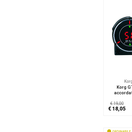
Kor
Korg GT
accordat
€ 19,00
€ 18,05
ORDINABILE