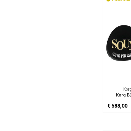
Kor
Korg B
€ 588,00