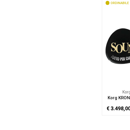
ORDINABILE
Kor
Korg KRO
€ 3.498,0