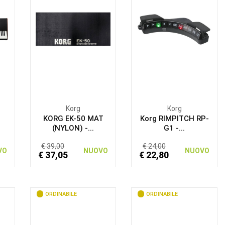
Korg
Korg
-
KORG EK-50 MAT
Korg RIMPITCH RP-
(NYLON) -...
G1 -...
€ 39,00
€ 24,00
VO
NUOVO
NUOVO
€ 37,05
€ 22,80
ORDINABILE
ORDINABILE