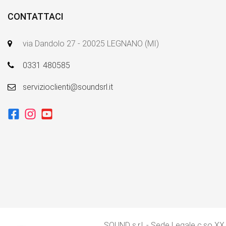
CONTATTACI
via Dandolo 27 - 20025 LEGNANO (MI)
0331 480585
servizioclienti@soundsrl.it
SOUND s.r.l. - Sede Legale c.so XX