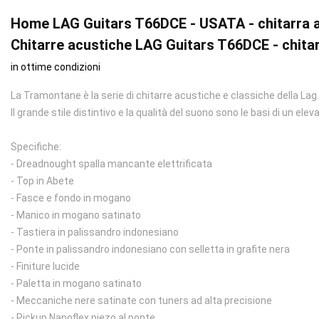
Home LAG Guitars T66DCE - USATA - chitarra ac
Chitarre acustiche LAG Guitars T66DCE - chitar
in ottime condizioni
La Tramontane è la serie di chitarre acustiche e classiche della Lag
Il grande stile distintivo e la qualità del suono sono le basi di un ele
Specifiche:
- Dreadnought spalla mancante elettrificata
- Top in Abete
- Fasce e fondo in mogano
- Manico in mogano satinato
- Tastiera in palissandro indonesiano
- Ponte in palissandro indonesiano con selletta in grafite nera
- Finiture lucide
- Paletta in mogano satinato
- Meccaniche nere satinate con tuners ad alta precisione
- Pickup Nanoflex piezo al ponte