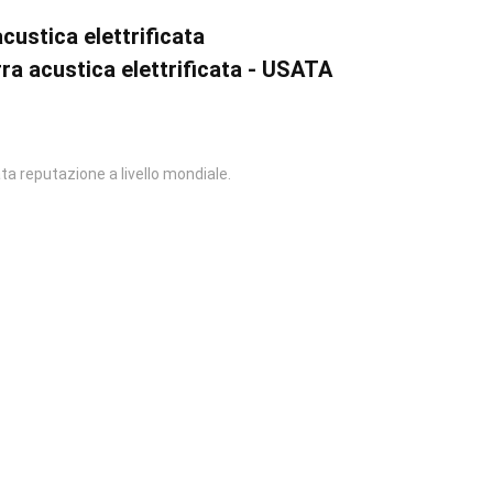
ustica elettrificata
ra acustica elettrificata - USATA
.
vata reputazione a livello mondiale.