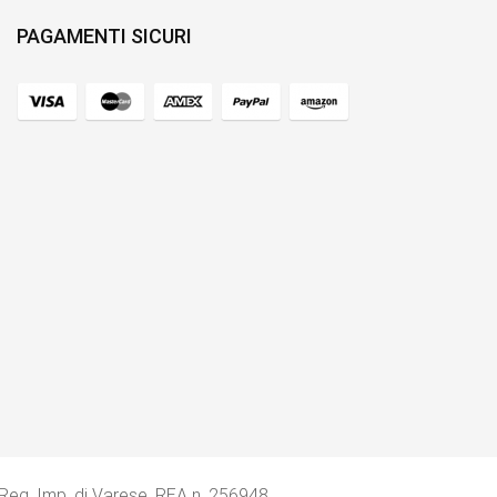
PAGAMENTI SICURI
 Reg, Imp. di Varese, REA n. 256948