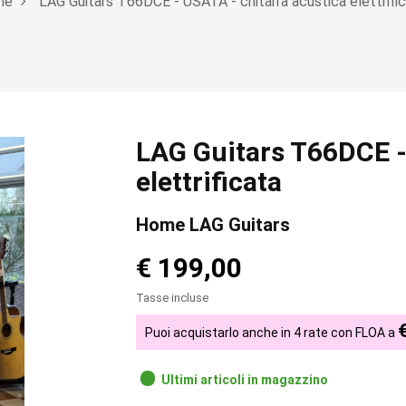
me
LAG Guitars T66DCE - USATA - chitarra acustica elettrifi
LAG Guitars T66DCE -
elettrificata
Home LAG Guitars
€ 199,00
Tasse incluse
Puoi acquistarlo anche in 4 rate con FLOA a
Ultimi articoli in magazzino