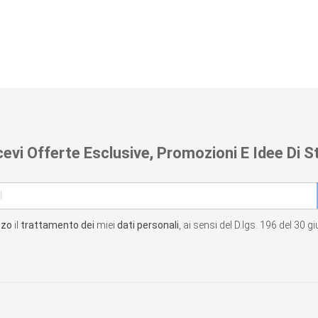
cevi Offerte Esclusive, Promozioni E Idee Di St
zzo
il
trattamento dei
miei
dati personali
, ai sensi del D.lgs. 196 del 30 