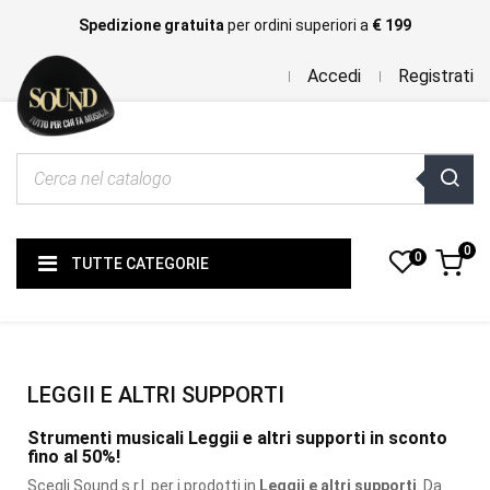
Spedizione gratuita
per ordini superiori a
€ 199
Accedi
Registrati
0
0
TUTTE CATEGORIE
LEGGII E ALTRI SUPPORTI
Strumenti musicali Leggii e altri supporti in sconto
fino al 50%!
Scegli Sound s.r.l. per i prodotti
in
Leggii e altri supporti
. Da