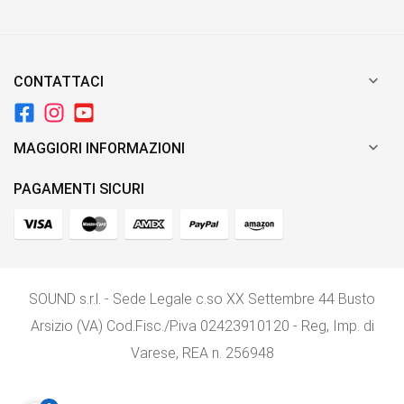

CONTATTACI

MAGGIORI INFORMAZIONI
PAGAMENTI SICURI
SOUND s.r.l. - Sede Legale c.so XX Settembre 44 Busto
Arsizio (VA) Cod.Fisc./P.iva 02423910120 - Reg, Imp. di
Varese, REA n. 256948