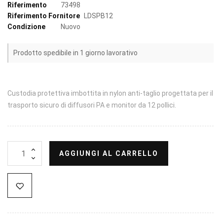
Riferimento
73498
Riferimento Fornitore
LDSPB12
Condizione
Nuovo
Prodotto spedibile in 1 giorno lavorativo
Custodia protettiva imbottita in nylon anti-taglio progettata per il
trasporto sicuro di diffusori PA e monitor da 12 pollici.
AGGIUNGI AL CARRELLO