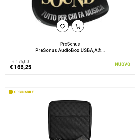
PreSonus
PreSonus AudioBox USBÃ‚Â®...
€ 175,00
NUOVO
€ 166,25
ORDINABILE