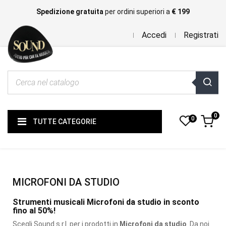
Spedizione gratuita
per ordini superiori a
€ 199
Accedi
Registrati
0
0
TUTTE CATEGORIE
MICROFONI DA STUDIO
Strumenti musicali Microfoni da studio in sconto
fino al 50%!
Scegli Sound s.r.l. per i prodotti
in
Microfoni da studio
. Da noi