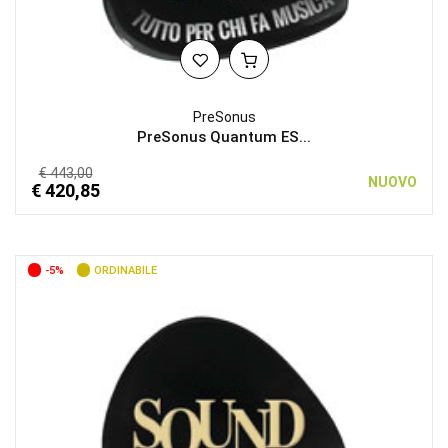
PreSonus
PreSonus Quantum ES...
€ 443,00
NUOVO
€ 420,85
-5%
ORDINABILE