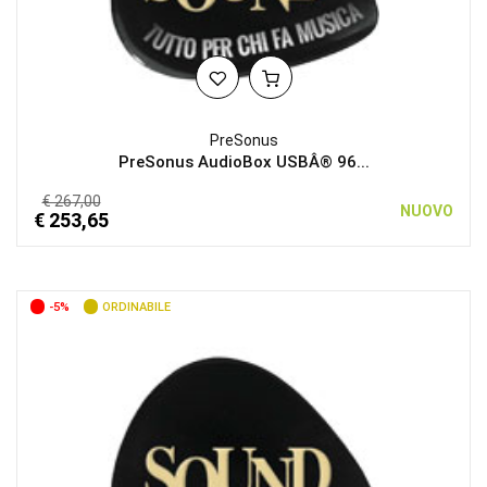
PreSonus
PreSonus AudioBox USBÂ® 96...
€ 267,00
NUOVO
€ 253,65
-5%
ORDINABILE