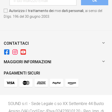
Autorizzo
il
trattamento dei
miei
dati personali
, ai sensi del
D.lgs. 196 del 30 giugno 2003.

CONTATTACI

MAGGIORI INFORMAZIONI
PAGAMENTI SICURI
SOUND s.r.l. - Sede Legale c.so XX Settembre 44 Busto
Arsizio (VA) Cod.Fisc./P.iva 02423910120 - Reg, Imp. di