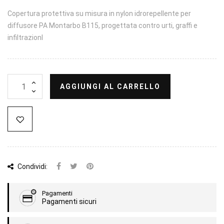
Copertura protettiva su misura in nylon idrorepellente per
diffusore PA Montarbo B115, progettata contro urti, graffi e
infiltrazionI
AGGIUNGI AL CARRELLO
Condividi:
Pagamenti
Pagamenti sicuri