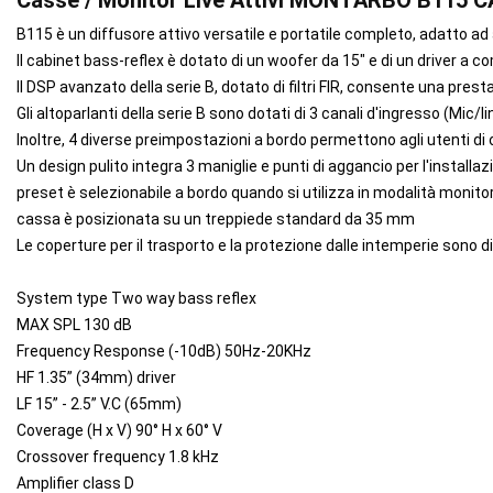
Casse / Monitor Live Attivi MONTARBO B115
B115 è un diffusore attivo versatile e portatile completo, adatto ad 
Il cabinet bass-reflex è dotato di un woofer da 15" e di un driver a
Il DSP avanzato della serie B, dotato di filtri FIR, consente una pre
Gli altoparlanti della serie B sono dotati di 3 canali d'ingresso (Mic/
Inoltre, 4 diverse preimpostazioni a bordo permettono agli utenti di o
Un design pulito integra 3 maniglie e punti di aggancio per l'installaz
preset è selezionabile a bordo quando si utilizza in modalità monitor). 
cassa è posizionata su un treppiede standard da 35 mm
Le coperture per il trasporto e la protezione dalle intemperie sono d
System type Two way bass reflex
MAX SPL 130 dB
Frequency Response (-10dB) 50Hz-20KHz
HF 1.35” (34mm) driver
LF 15” - 2.5” V.C (65mm)
Coverage (H x V) 90° H x 60° V
Crossover frequency 1.8 kHz
Amplifier class D