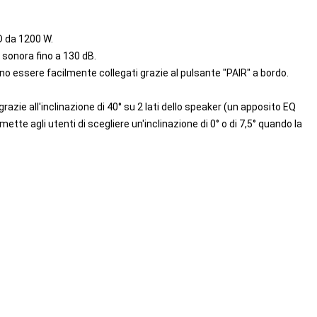
D da 1200 W.
 sonora fino a 130 dB.
ssono essere facilmente collegati grazie al pulsante "PAIR" a bordo.
razie all'inclinazione di 40° su 2 lati dello speaker (un apposito EQ
mette agli utenti di scegliere un'inclinazione di 0° o di 7,5° quando la