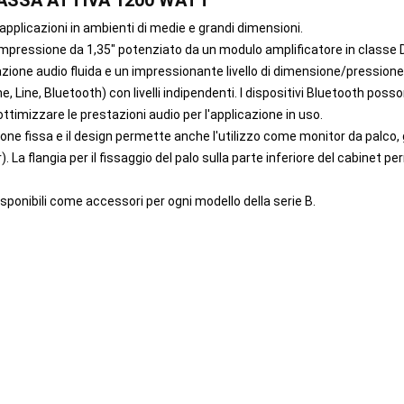
 CASSA ATTIVA 1200 WATT
applicazioni in ambienti di medie e grandi dimensioni.
 compressione da 1,35" potenziato da un modulo amplificatore in classe 
stazione audio fluida e un impressionante livello di dimensione/pressione
line, Line, Bluetooth) con livelli indipendenti. I dispositivi Bluetooth po
ttimizzare le prestazioni audio per l'applicazione in uso.
ione fissa e il design permette anche l'utilizzo come monitor da palco, g
La flangia per il fissaggio del palo sulla parte inferiore del cabinet per
isponibili come accessori per ogni modello della serie B.