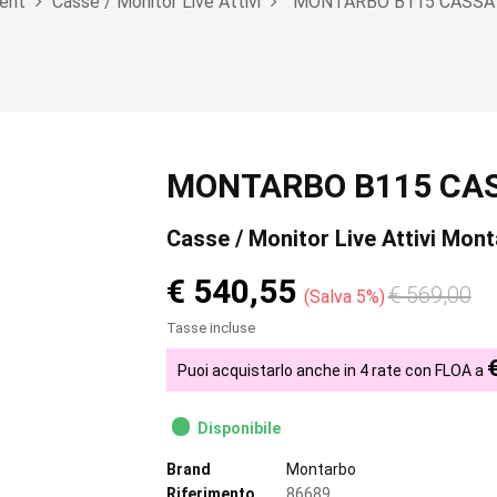
ent
Casse / Monitor Live Attivi
MONTARBO B115 CASSA 
MONTARBO B115 CAS
Casse / Monitor Live Attivi Mon
€ 540,55
€ 569,00
Salva 5%
Tasse incluse
Puoi acquistarlo anche in 4 rate con FLOA a
Disponibile
Brand
Montarbo
Riferimento
86689