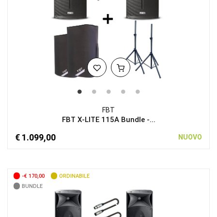
FBT
FBT X-LITE 115A Bundle -...
€ 1.099,00
NUOVO
-€ 170,00
ORDINABILE
BUNDLE