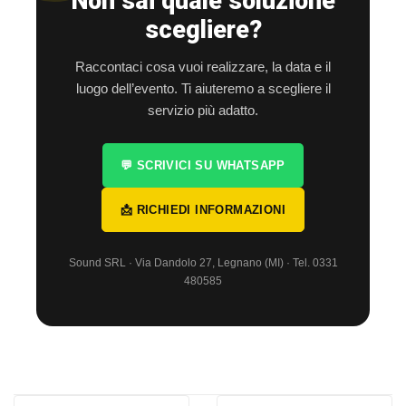
Non sai quale soluzione
scegliere?
Raccontaci cosa vuoi realizzare, la data e il
luogo dell’evento. Ti aiuteremo a scegliere il
servizio più adatto.
💬 SCRIVICI SU WHATSAPP
📩 RICHIEDI INFORMAZIONI
Sound SRL · Via Dandolo 27, Legnano (MI) · Tel. 0331
480585