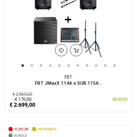
FBT
FBT JMaxX 114A e SUB 115A...
€ 2.869,00
-€ 170,00
NUOVO
€ 2.699,00
-€ 221,00
ORDINABILE
BUNDLE