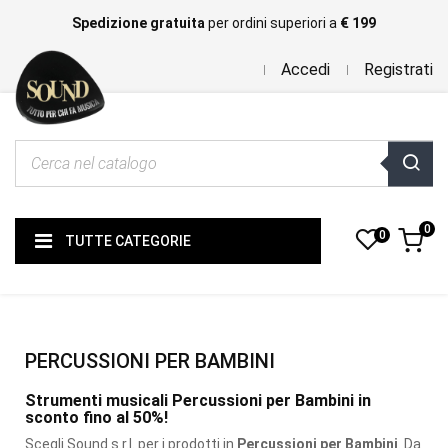
Spedizione gratuita
per ordini superiori a
€ 199
Accedi
Registrati
0
0
TUTTE CATEGORIE
PERCUSSIONI PER BAMBINI
Strumenti musicali Percussioni per Bambini in
sconto fino al 50%!
Scegli Sound s.r.l. per i prodotti
in
Percussioni per Bambini
. Da