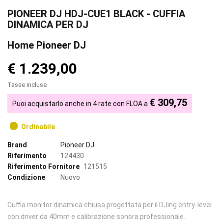
PIONEER DJ HDJ-CUE1 BLACK - CUFFIA
DINAMICA PER DJ
Home Pioneer DJ
€ 1.239,00
Tasse incluse
€ 309,75
Puoi acquistarlo anche in 4 rate con FLOA a
Ordinabile
Brand
Pioneer DJ
Riferimento
124430
Riferimento Fornitore
121515
Condizione
Nuovo
Cuffia monitor dinamica chiusa progettata per il DJing entry-level
con driver da 40mm e calibrazione sonora professionale.