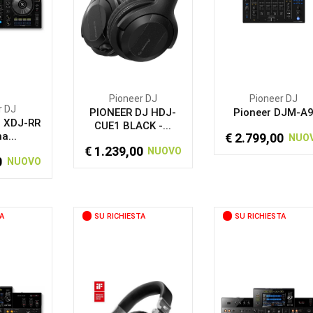
Pioneer DJ
Pioneer DJ
r DJ
PIONEER DJ HDJ-
Pioneer DJM-A
- XDJ-RR
CUE1 BLACK -...
a...
€ 2.799,00
NUO
€ 1.239,00
NUOVO
0
NUOVO
A
SU RICHIESTA
SU RICHIESTA