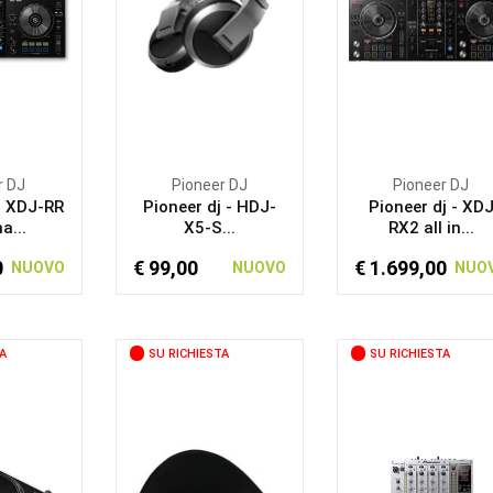
r DJ
Pioneer DJ
Pioneer DJ
- XDJ-RR
Pioneer dj - HDJ-
Pioneer dj - XD
a...
X5-S...
RX2 all in...
0
€ 99,00
€ 1.699,00
NUOVO
NUOVO
NUO
A
SU RICHIESTA
SU RICHIESTA