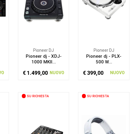
Pioneer DJ
Pioneer DJ
J
Pioneer dj - XDJ-
Pioneer dj - PLX-
1000 MKII...
500 W...
€ 1.499,00
€ 399,00
VO
NUOVO
NUOVO
SU RICHIESTA
SU RICHIESTA