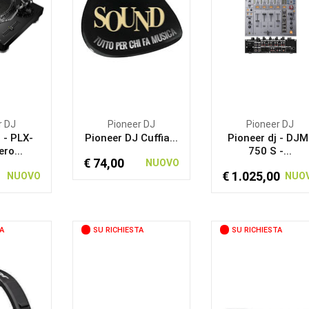
r DJ
Pioneer DJ
Pioneer DJ
 - PLX-
Pioneer DJ Cuffia...
Pioneer dj - DJM
ro...
750 S -...
€ 74,00
NUOVO
€ 1.025,00
NUOVO
NUO
A
SU RICHIESTA
SU RICHIESTA