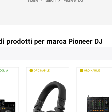
Home
Marchi
Pioneer DJ
di prodotti per marca Pioneer DJ
COLI A
ORDINABILE
ORDINABILE