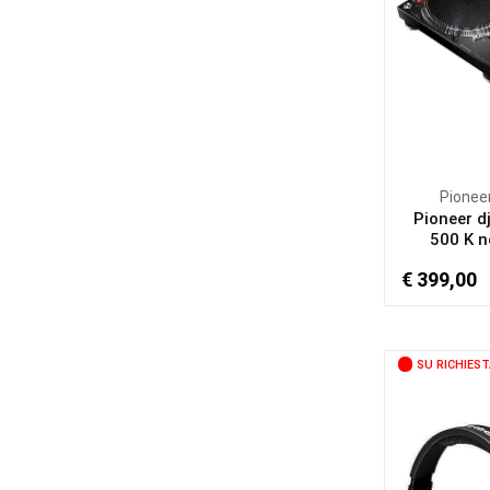
Pionee
Pioneer dj
500 K ne
€ 399,00
SU RICHIEST