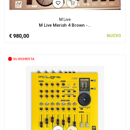
M Live
M Live Merish 4 Brown -...
€ 980,00
NUOVO
SU RICHIESTA