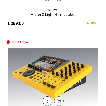
M Live
M Live X Light 4 - modulo...
€ 289,00
NUOVO
SU RICHIESTA