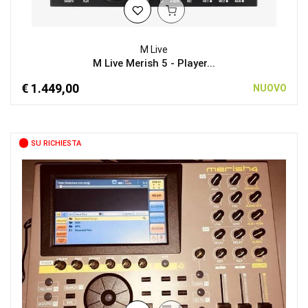
M Live
M Live Merish 5 - Player...
€ 1.449,00
NUOVO
SU RICHIESTA