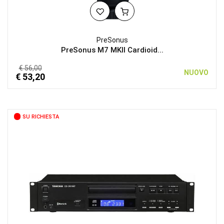
PreSonus
PreSonus M7 MKII Cardioid...
€ 56,00
NUOVO
€ 53,20
SU RICHIESTA