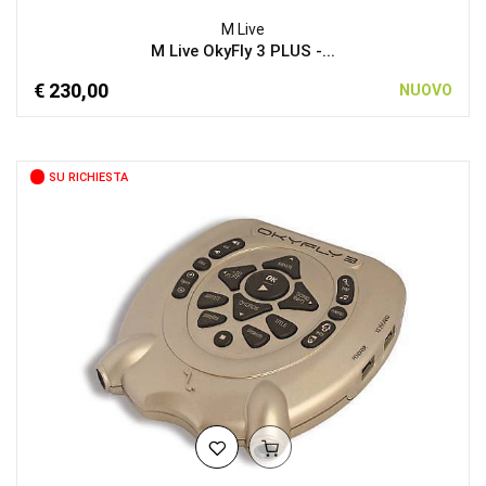
M Live
M Live OkyFly 3 PLUS -...
€ 230,00
NUOVO
SU RICHIESTA