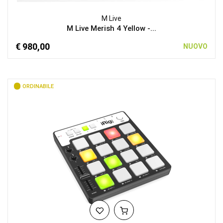
M Live
M Live Merish 4 Yellow -...
€ 980,00
NUOVO
ORDINABILE