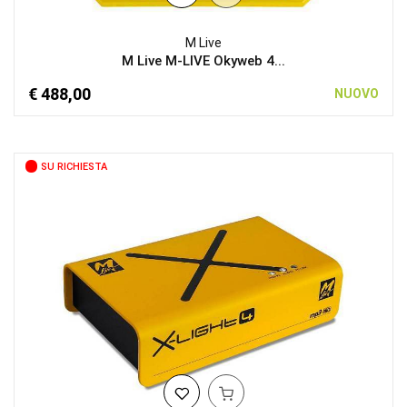
M Live
M Live M-LIVE Okyweb 4...
€ 488,00
NUOVO
SU RICHIESTA