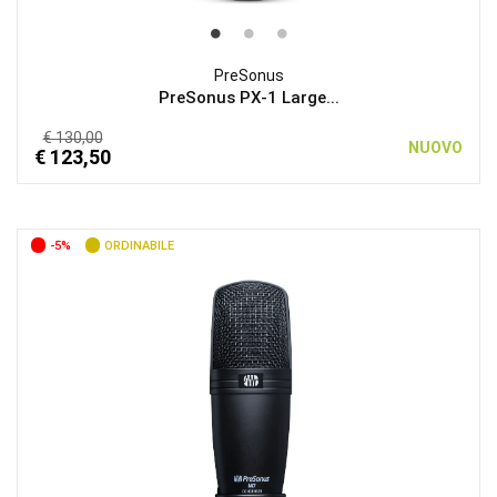
PreSonus
PreSonus PX-1 Large...
€ 130,00
NUOVO
€ 123,50
-5%
ORDINABILE