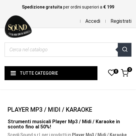
Spedizione gratuita
per ordini superiori a
€ 199
Accedi
Registrati
0
0
TUTTE CATEGORIE
PLAYER MP3 / MIDI / KARAOKE
Strumenti musicali Player Mp3 / Midi / Karaoke in
sconto fino al 50%!
Scegli Sound s.r.l. per i prodotti
in
Player Mp3 / Midi / Karaoke
.