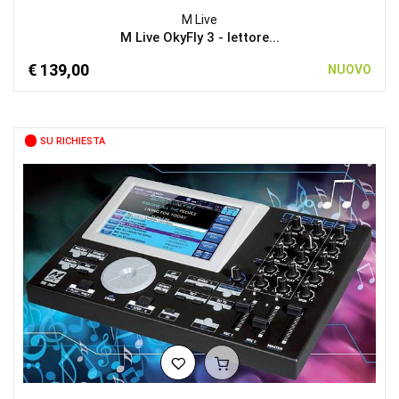
M Live
M Live OkyFly 3 - lettore...
€ 139,00
NUOVO
SU RICHIESTA