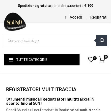
Spedizione gratuita
per ordini superiori a
€ 199
Accedi
Registrati
0
0
TUTTE CATEGORIE
REGISTRATORI MULTITRACCIA
Strumenti musicali Registratori multitraccia in
sconto fino al 50%!
Scegli Sound s.r.l. per i prodotti
in
Registratori multitraccia
.