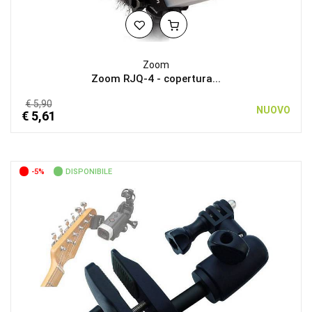
Zoom
Zoom RJQ-4 - copertura...
€ 5,90
NUOVO
€ 5,61
-5%
DISPONIBILE