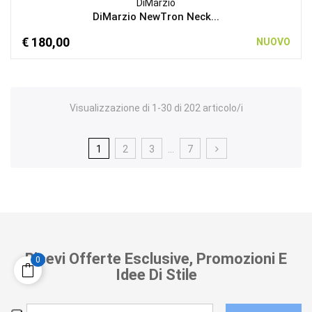
DiMarzio
DiMarzio NewTron Neck...
€ 180,00
NUOVO
Visualizzazione di 1-30 di 202 articolo/i
1
2
3
…
7
Ricevi Offerte Esclusive, Promozioni E
0
Idee Di Stile