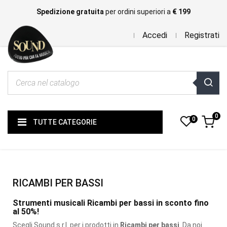
Spedizione gratuita
per ordini superiori a
€ 199
Accedi
Registrati
0
0
TUTTE CATEGORIE
RICAMBI PER BASSI
Strumenti musicali Ricambi per bassi in sconto fino
al 50%!
Scegli Sound s.r.l. per i prodotti
in
Ricambi per bassi
. Da noi