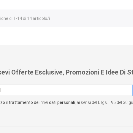
one di 1-14 di 14 articolo/i
cevi Offerte Esclusive, Promozioni E Idee Di St
zzo
il
trattamento dei
miei
dati personali
, ai sensi del D.lgs. 196 del 30 