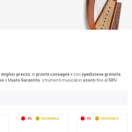
l
miglior prezzo
, in
pronta consegna
e con
spedizione gratuita
.
mo
o
Usato Garantito
: strumenti musicali in
sconti
fino al
50%
!
-5%
ORDINABILE
-5%
ORDINABILE