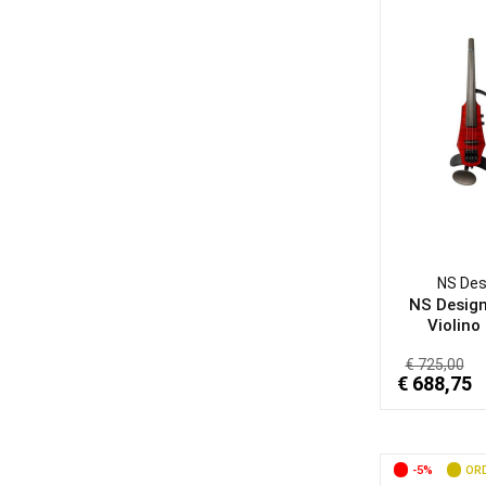
NS Des
NS Desig
Violino -
€ 725,00
€ 688,75
-5%
ORD