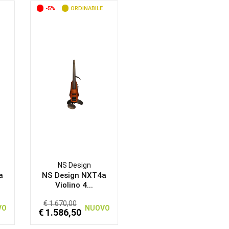
-5%
ORDINABILE
NS Design
a
NS Design NXT4a
Violino 4...
€ 1.670,00
VO
NUOVO
€ 1.586,50