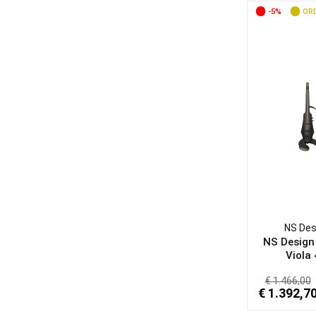
-5%
ORD
NS Des
NS Desig
Viola 
€ 1.466,00
€ 1.392,7