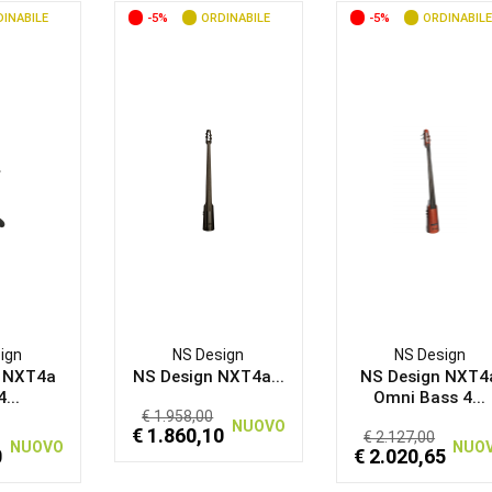
INABILE
-5%
ORDINABILE
-5%
ORDINABILE
ign
NS Design
NS Design
n NXT4a
NS Design NXT4a...
NS Design NXT4
4...
Omni Bass 4...
€ 1.958,00
NUOVO
€ 1.860,10
€ 2.127,00
NUOVO
NUO
0
€ 2.020,65