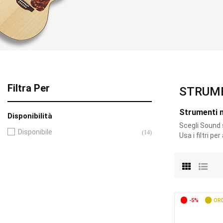
Filtra Per
STRUME
Strumenti m
Disponibilità
Scegli Sound s.
Disponibile
(14)
Usa i filtri pe
-5%
ORD