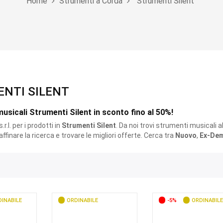
Home
Strumenti a Corda
Strumenti Silent
NTI SILENT
usicali Strumenti Silent in sconto fino al 50%!
r.l. per i prodotti
in
Strumenti Silent
. Da noi trovi strumenti musicali a
r affinare la ricerca e trovare le migliori offerte. Cerca tra
Nuovo
,
Ex-De
INABILE
ORDINABILE
-5%
ORDINABILE