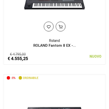
Roland
ROLAND Fantom 8 EX -...
€ 4.795,00
NUOVO
€ 4.555,25
-5%
ORDINABILE