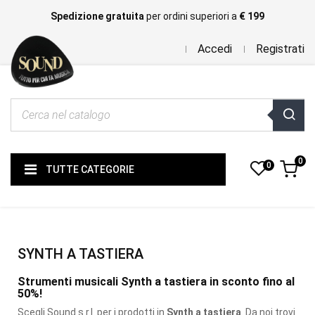
Spedizione gratuita
per ordini superiori a
€ 199
Accedi
Registrati
0
0
TUTTE CATEGORIE
SYNTH A TASTIERA
Strumenti musicali Synth a tastiera in sconto fino al
50%!
Scegli Sound s.r.l. per i prodotti
in
Synth a tastiera
. Da noi trovi