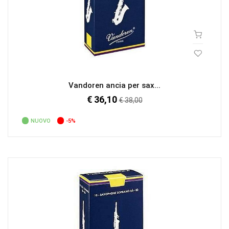
Vandoren ancia per sax...
€ 36,10
Prezzo
€ 38,00
regolare
NUOVO
-5%