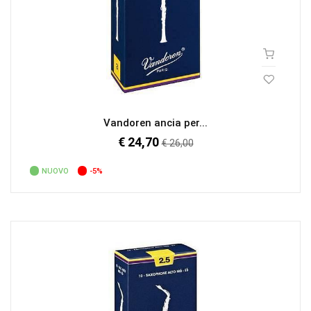
Vandoren ancia per...
€ 24,70
Prezzo
€ 26,00
regolare
NUOVO
-5%