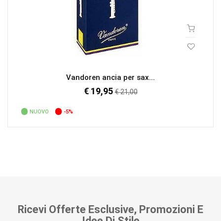
Vandoren ancia per sax...
€ 19,95
Prezzo
€ 21,00
regolare
NUOVO
-5%
Ricevi Offerte Esclusive, Promozioni E
Idee Di Stile