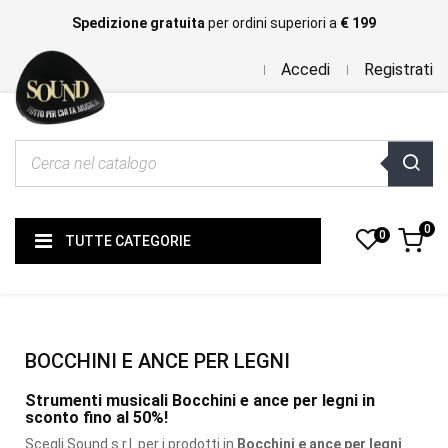
Spedizione gratuita
per ordini superiori a
€ 199
Accedi
Registrati
0
0
TUTTE CATEGORIE
BOCCHINI E ANCE PER LEGNI
Strumenti musicali Bocchini e ance per legni in
sconto fino al 50%!
Scegli Sound s.r.l. per i prodotti
in
Bocchini e ance per legni
.