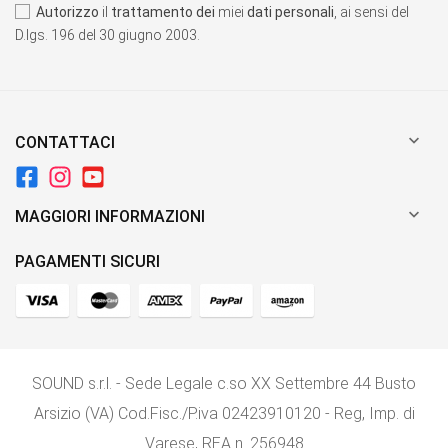
Autorizzo
il
trattamento dei
miei
dati personali
, ai sensi del
D.lgs. 196 del 30 giugno 2003.

CONTATTACI

MAGGIORI INFORMAZIONI
PAGAMENTI SICURI
SOUND s.r.l. - Sede Legale c.so XX Settembre 44 Busto
Arsizio (VA) Cod.Fisc./P.iva 02423910120 - Reg, Imp. di
Varese, REA n. 256948