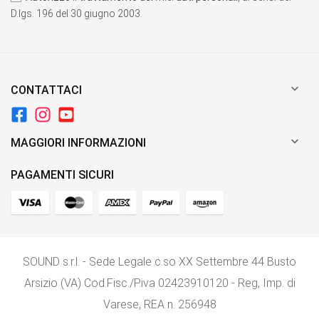
D.lgs. 196 del 30 giugno 2003.

CONTATTACI

MAGGIORI INFORMAZIONI
PAGAMENTI SICURI
SOUND s.r.l. - Sede Legale c.so XX Settembre 44 Busto
Arsizio (VA) Cod.Fisc./P.iva 02423910120 - Reg, Imp. di
Varese, REA n. 256948