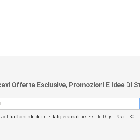
cevi Offerte Esclusive, Promozioni E Idee Di St
zzo
il
trattamento dei
miei
dati personali
, ai sensi del D.lgs. 196 del 30 