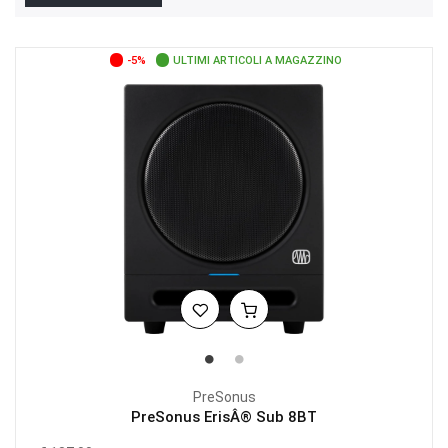
-5%
ULTIMI ARTICOLI A MAGAZZINO
PreSonus
PreSonus ErisÂ® Sub 8BT