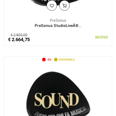
PreSonus
PreSonus StudioLiveÂ®...
€ 2.805,00
NUOVO
€ 2.664,75
-5%
ORDINABILE