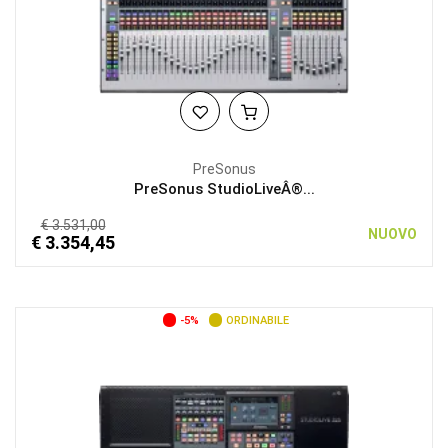
PreSonus
PreSonus StudioLiveÂ®...
€ 3.531,00
NUOVO
€ 3.354,45
-5%
ORDINABILE