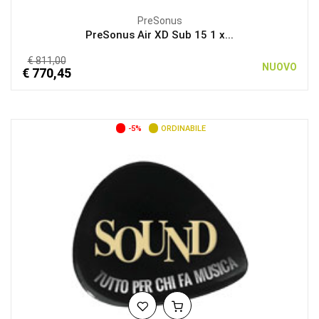
PreSonus
PreSonus Air XD Sub 15 1 x...
€ 811,00
NUOVO
€ 770,45
-5%
ORDINABILE