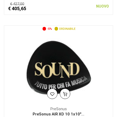
€ 427,00
NUOVO
€ 405,65
-5%
ORDINABILE
PreSonus
PreSonus AIR XD 10 1x10"...