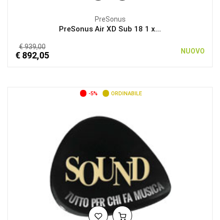
PreSonus
PreSonus Air XD Sub 18 1 x...
€ 939,00
NUOVO
€ 892,05
-5%
ORDINABILE