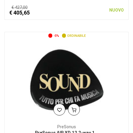
€ 427,00
NUOVO
€ 405,65
-5%
ORDINABILE
PreSonus
PreSonus AIR XD 12 2-way 1...