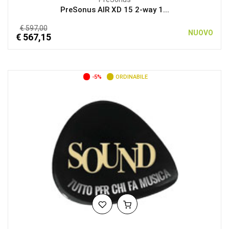
PreSonus AIR XD 15 2-way 1...
€ 597,00
NUOVO
€ 567,15
-5%
ORDINABILE