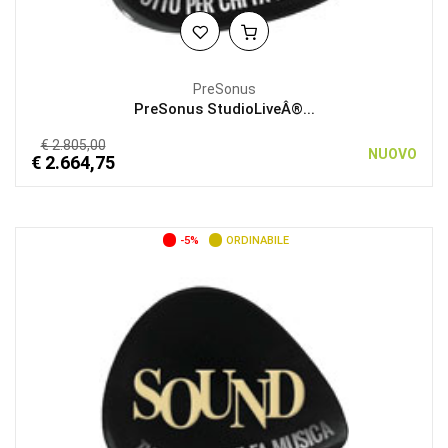
PreSonus
PreSonus StudioLiveÂ®...
€ 2.805,00
NUOVO
€ 2.664,75
-5%
ORDINABILE