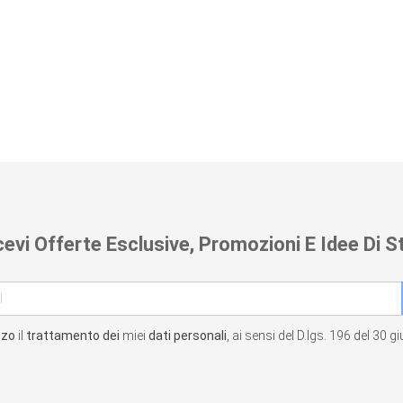
cevi Offerte Esclusive, Promozioni E Idee Di St
zzo
il
trattamento dei
miei
dati personali
, ai sensi del D.lgs. 196 del 30 