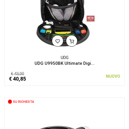
UDG
UDG U9950BK Ultimate Digi...
€ 43,00
NUOVO
€ 40,85
SU RICHIESTA