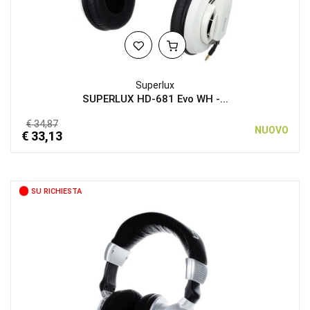
Superlux
SUPERLUX HD-681 Evo WH -...
€ 34,87
NUOVO
€ 33,13
SU RICHIESTA