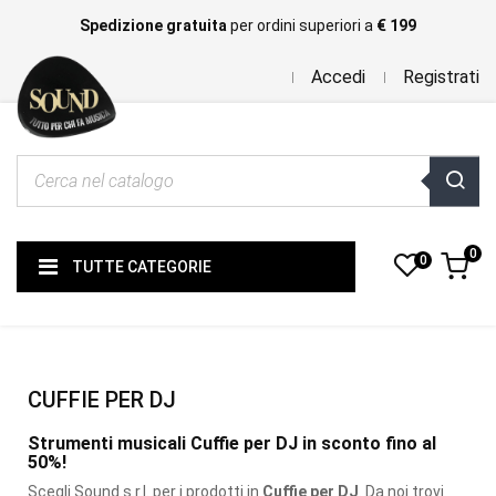
Spedizione gratuita
per ordini superiori a
€ 199
Accedi
Registrati
0
0
TUTTE CATEGORIE
CUFFIE PER DJ
Strumenti musicali Cuffie per DJ in sconto fino al
50%!
Scegli Sound s.r.l. per i prodotti
in
Cuffie per DJ
. Da noi trovi